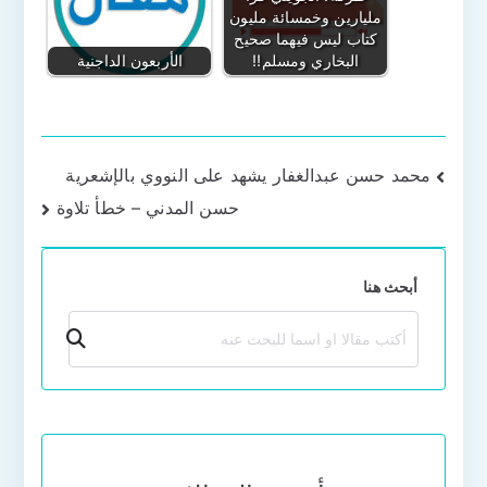
مليارين وخمسائة مليون
كتاب ليس فيهما صحيح
البخاري ومسلم!!
الأربعون الداجنية
تصفّح
محمد حسن عبدالغفار يشهد على النووي بالإشعرية
حسن المدني – خطأ تلاوة
المقالات
أبحث هنا
بحث