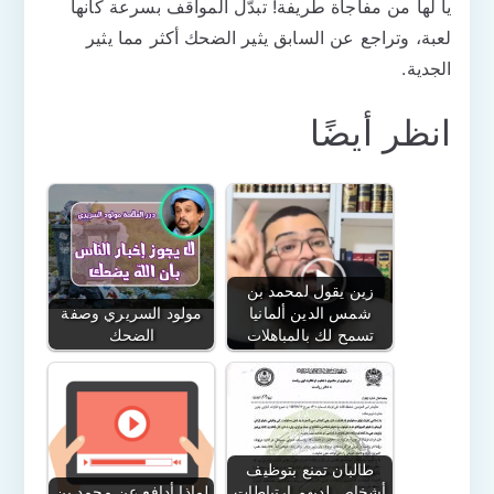
يا لها من مفاجأة طريفة! تبدّل المواقف بسرعة كأنها
لعبة، وتراجع عن السابق يثير الضحك أكثر مما يثير
الجدية.
انظر أيضًا
زين يقول لمحمد بن
شمس الدين ألمانيا
مولود السريري وصفة
تسمح لك بالمباهلات
الضحك
طالبان تمنع بتوظيف
أشخاص لديهم ارتباطات
لماذا أدافع عن محمد بن