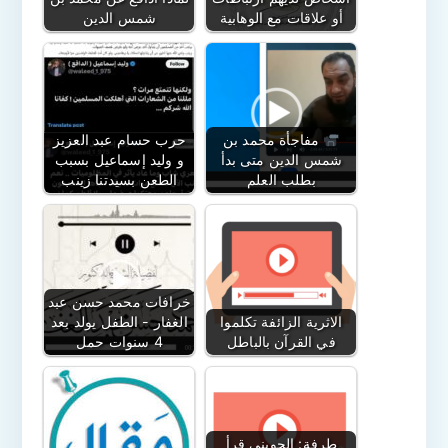
أو علاقات مع الوهابية
شمس الدين
مفاجأة محمد بن
حرب حسام عبد العزيز
شمس الدين متى بدأ
و وليد إسماعيل بسبب
بطلب العلم
الطعن بسيدتنا زينب
خرافات محمد حسن عبد
الاثرية الزائفة تكلموا
الغفار - الطفل يولد بعد
في القرآن بالباطل
4 سنوات حمل
طرفة: الجويني قرأ