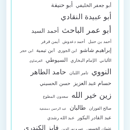
أبو حنيفة
أبو جعفر الخليفي
أبو عبيدة النقادي
أبو عمر الباحث
أحمد السيد
أحمد بن حنبل
أحمد دعدوش
أيمن قرقر
إبراهيم شاشو
ابن تيمية
ابن الجوزي
ابن حجر
السيوطي
الإمام البخاري
الألباني
القرضاوي
النووي
حامد الطاهر
تامر اللبان
حسام عبد العزيز
حسن الحسيني
زين خير الله
سعدون المطوع
طالبان
صالح الفوزان
عبد الرحمن دمشقية
عبد القادر البكور
عبد الله رشدي
فايز الكندري
عثمان الخميس
عمرو نور الدين