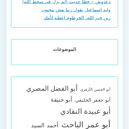
دعدوش – خطأ حديث (لم يزل في سخط الله)
وليد إسماعيل يقول ربنا مش مجنون
زين خير الله، الخرطوم اعطه لأمك
الموضوعات
أبو الفضل المصري
أبو الحسن الأزهري
أبو حنيفة
أبو جعفر الخليفي
أبو عبيدة النقادي
أبو عمر الباحث
أحمد السيد