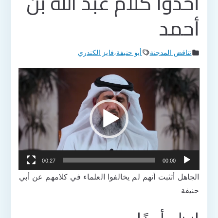
أخذوا كلام عبد الله بن
أحمد
تناقض المدجنة
أبو حنيفة
،
فايز الكندري
مشغل
الفيديو
00:27
00:00
الجاهل أثثبت أنهم لم يخالفوا العلماء في كلامهم عن أبي
حنيفة