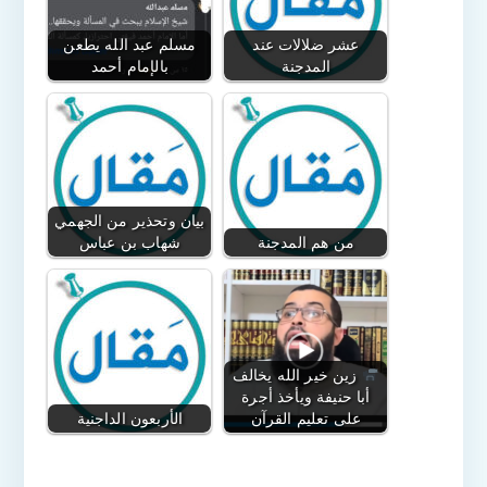
عشر ضلالات عند
مسلم عبد الله يطعن
المدجنة
بالإمام أحمد
بيان وتحذير من الجهمي
من هم المدجنة
شهاب بن عباس
زين خير الله يخالف
أبا حنيفة ويأخذ أجرة
على تعليم القرآن
الأربعون الداجنية