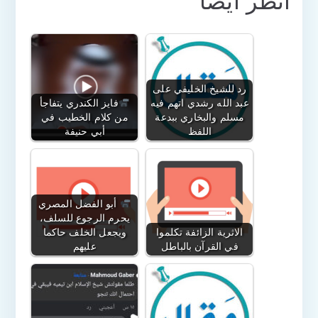
انظر أيضًا
رد للشيخ الخليفي على
عبد الله رشدي اتهم فيه
فايز الكندري يتفاجأ
مسلم والبخاري ببدعة
من كلام الخطيب في
اللفظ
أبي حنيفة
أبو الفضل المصري
يحرم الرجوع للسلف،
الاثرية الزائفة تكلموا
ويجعل الخلف حاكما
في القرآن بالباطل
عليهم