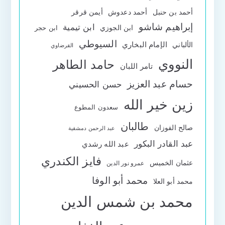
أحمد بن حنبل
أحمد دعدوش
أيمن قرقر
إبراهيم شاشو
ابن تيمية
ابن الجوزي
ابن حجر
السيوطي
الإمام البخاري
الألباني
القرضاوي
النووي
حامد الطاهر
تامر اللبان
حسام عبد العزيز
حسن الحسيني
زين خير الله
سعدون المطوع
طالبان
صالح الفوزان
عبد الرحمن دمشقية
عبد القادر البكور
عبد الله رشدي
فايز الكندري
عثمان الخميس
عمرو نور الدين
محمد أبو الوفا
محمد أبو العلا
محمد بن شمس الدين