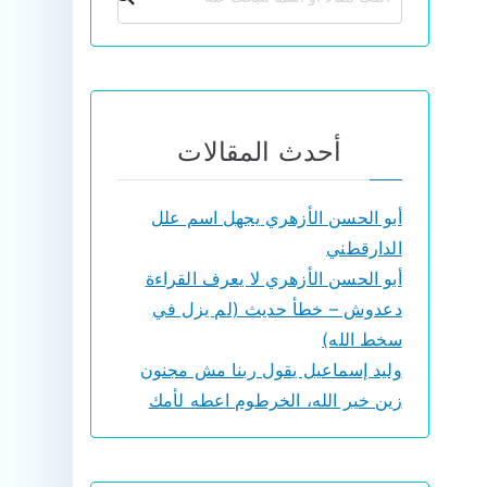
أحدث المقالات
أبو الحسن الأزهري يجهل اسم علل
الدارقطني
أبو الحسن الأزهري لا يعرف القراءة
دعدوش – خطأ حديث (لم يزل في
سخط الله)
وليد إسماعيل يقول ربنا مش مجنون
زين خير الله، الخرطوم اعطه لأمك