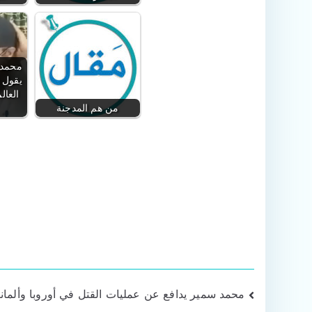
محمد 
يقول 
العال
من هم المدجنة
تصفّح
محمد سمير يدافع عن عمليات القتل في أوروبا وألماني