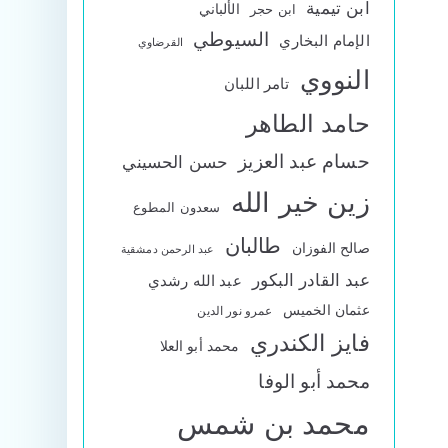
ابن تيمية
الألباني
ابن حجر
السيوطي
الإمام البخاري
القرضاوي
النووي
تامر اللبان
حامد الطاهر
حسام عبد العزيز
حسن الحسيني
زين خير الله
سعدون المطوع
طالبان
صالح الفوزان
عبد الرحمن دمشقية
عبد القادر البكور
عبد الله رشدي
عثمان الخميس
عمرو نور الدين
فايز الكندري
محمد أبو العلا
محمد أبو الوفا
محمد بن شمس