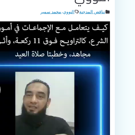
تناقض المدجنة
النووي
،
محمد سمير
مشغل
الفيديو