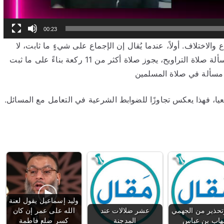
00:23
لاختلاف. أولاً، عندما يُقال إن الإجماع على شيءٍ ما ثابت، لا
يمكن قبوله أو رفضه بناءً على الأهواء الشخصية. في مسألة صلاة التراويح، يجوز صلاة أكثر من 11 ركعة بناءً على ما ثبت
مسألة في صلاة المسلمين
عيا، فهذا يعكس تجاوزًا للضوابط الشرعية في التعامل مع المسائل.
وليد إسماعيل يقول لعنة
وتحذير من الجهمي
عشر ضلالات عند
الله على عمر إن كان
اب بن عباس
المدجنة
كسر ضلع فاطمة