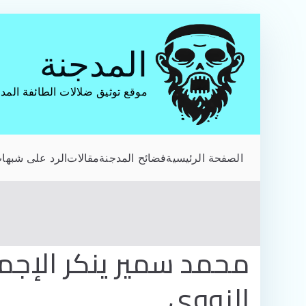
تخطى
إلى
المدجنة
المحتوى
موقع توثيق ضلالات الطائفة المد
الصفحة الرئيسية
فضائح المدجنة
مقالات
الرد على شبهات
محمد سمير ينكر الإجما
النووي