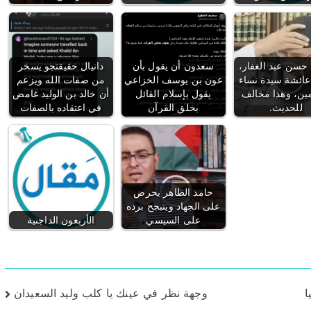
حسن عبد الغفار،
سعدون أن يقول بأن
دانيال حقيقتجو يسخر
عائشة سيدة نساء
عون بن يوسف الخزاعي
من صفات الله ويزعم
مين، وهذا مخالف
يقول بإسلام القائل
أن خالد بن الوليد غامض
للحديث.
بخلق القرآن
في اعتقاده بالصفات
حامد الطاهر يحرض
على الجهاد ويتبجح برده
على السيسي
الأربعون الداجنية
ا
وجهة نظر في عينك يا كلب وليد السعيدان