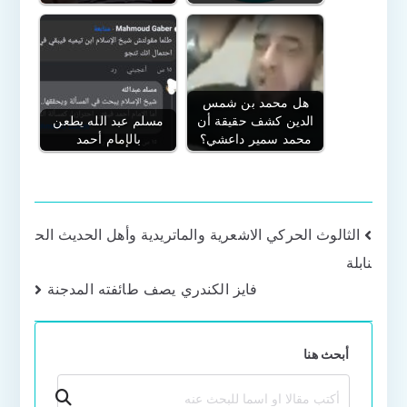
هل محمد بن شمس
الدين كشف حقيقة أن
مسلم عبد الله يطعن
محمد سمير داعشي؟
بالإمام أحمد
تصفّح
الثالوث الحركي الاشعرية والماتريدية وأهل الحديث الح
نابلة
المقالات
فايز الكندري يصف طائفته المدجنة
أبحث هنا
بحث