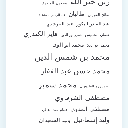
زين خير الله
سعدون المطوع
طالبان
صالح الفوزان
عبد الرحمن دمشقية
عبد القادر البكور
عبد الله رشدي
فايز الكندري
عثمان الخميس
عمرو نور الدين
محمد أبو الوفا
محمد أبو العلا
محمد بن شمس الدين
محمد حسن عبد الغفار
محمد سمير
محمد رزق الطرهوني
مصطفى الشرقاوي
مصطفى العدوي
همام عبد العالي
وليد إسماعيل
وليد السعيدان