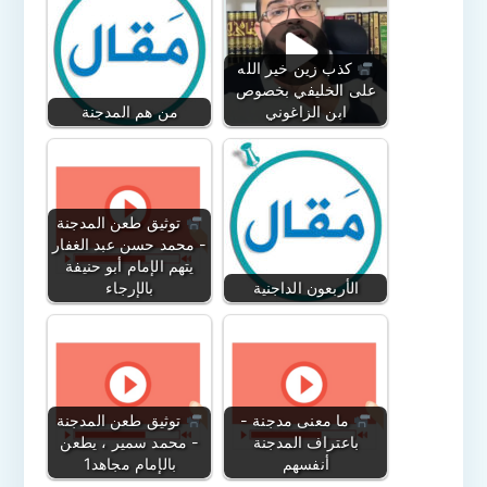
كذب زين خير الله
على الخليفي بخصوص
ابن الزاغوني
من هم المدجنة
توثيق طعن المدجنة
- محمد حسن عبد الغفار
يتهم الإمام أبو حنيفة
الأربعون الداجنية
بالإرجاء
ما معنى مدجنة -
توثيق طعن المدجنة
باعتراف المدجنة
- محمد سمير ، يطعن
أنفسهم
بالإمام مجاهد1