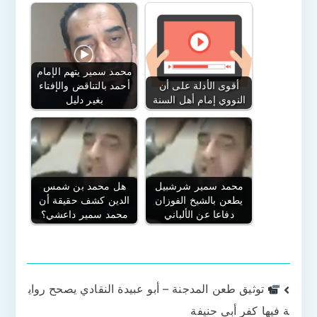
محمد سمير يتهم الإمام
أقوى الأدلة على أن
أحمد بالتناقض والإفتاء
النووي إمام أهل السنة
بغير دليل
محمد سمير شرشبيل
هل محمد بن شمس
يطعن بالشيخ الفوزان
الدين كشف حقيقة أن
دفاعا عن الألباني
محمد سمير داعشي؟
تصفّح
توثيق طعن المدجنة – أبو عبيدة النقادي يصحح رواي
ة فيها كفر أبي حنيفة