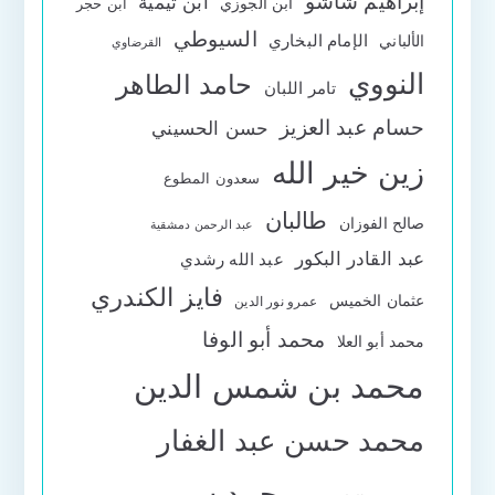
إبراهيم شاشو
ابن تيمية
ابن الجوزي
ابن حجر
السيوطي
الإمام البخاري
الألباني
القرضاوي
النووي
حامد الطاهر
تامر اللبان
حسام عبد العزيز
حسن الحسيني
زين خير الله
سعدون المطوع
طالبان
صالح الفوزان
عبد الرحمن دمشقية
عبد القادر البكور
عبد الله رشدي
فايز الكندري
عثمان الخميس
عمرو نور الدين
محمد أبو الوفا
محمد أبو العلا
محمد بن شمس الدين
محمد حسن عبد الغفار
محمد سمير