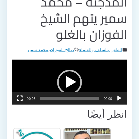
المدجنة – محمد
سمير يتهم الشيخ
الفوزان بالغلو
الطعن بالسلف والعلماء
صالح الفوزان
،
محمد سمير
مشغل
الفيديو
00:26
00:00
انظر أيضًا