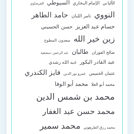
السيوطي
الإمام البخاري
الألباني
القرضاوي
النووي
حامد الطاهر
تامر اللبان
حسام عبد العزيز
حسن الحسيني
زين خير الله
سعدون المطوع
طالبان
صالح الفوزان
عبد الرحمن دمشقية
عبد القادر البكور
عبد الله رشدي
فايز الكندري
عثمان الخميس
عمرو نور الدين
محمد أبو الوفا
محمد أبو العلا
محمد بن شمس الدين
محمد حسن عبد الغفار
محمد سمير
محمد رزق الطرهوني