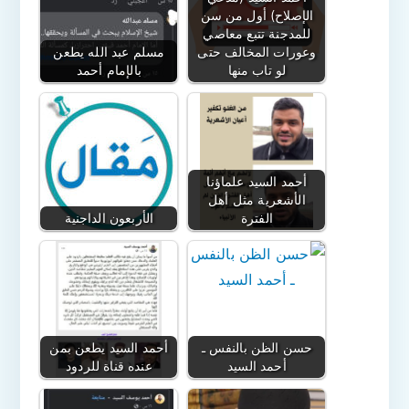
الإصلاح) أول من سن
للمدجنة تتبع معاصي
وعورات المخالف حتى
مسلم عبد الله يطعن
لو تاب منها
بالإمام أحمد
أحمد السيد علماؤنا
الأشعرية مثل أهل
الفترة
الأربعون الداجنية
حسن الظن بالنفس ـ
أحمد السيد يطعن بمن
أحمد السيد
عنده قناة للردود