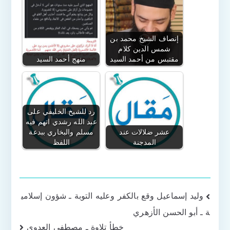
إنصاف الشيخ محمد بن
شمس الدين كلام
مقتبس من أحمد السيد
منهج أحمد السيد
رد للشيخ الخليفي على
عبد الله رشدي اتهم فيه
عشر ضلالات عند
مسلم والبخاري ببدعة
المدجنة
اللفظ
تصفّح
وليد إسماعيل وقع بالكفر وعليه التوبة ـ شؤون إسلامي
ة ـ أبو الحسن الأزهري
المقالات
خطأ تلاوة ـ مصطفى العدوي