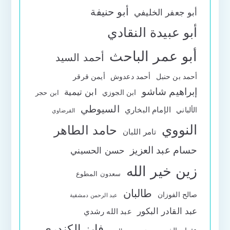
أبو حنيفة
أبو جعفر الخليفي
أبو عبيدة النقادي
أبو عمر الباحث
أحمد السيد
أحمد بن حنبل
أحمد دعدوش
أيمن قرقر
إبراهيم شاشو
ابن تيمية
ابن الجوزي
ابن حجر
السيوطي
الإمام البخاري
الألباني
القرضاوي
النووي
حامد الطاهر
تامر اللبان
حسام عبد العزيز
حسن الحسيني
زين خير الله
سعدون المطوع
طالبان
صالح الفوزان
عبد الرحمن دمشقية
عبد القادر البكور
عبد الله رشدي
فايز الكندري