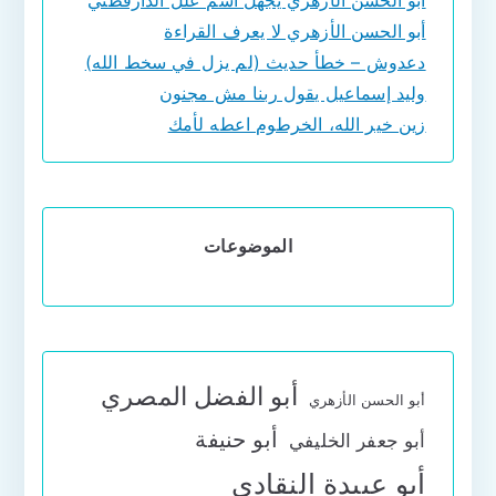
أبو الحسن الأزهري لا يعرف القراءة
دعدوش – خطأ حديث (لم يزل في سخط الله)
وليد إسماعيل يقول ربنا مش مجنون
زين خير الله، الخرطوم اعطه لأمك
الموضوعات
أبو الفضل المصري
أبو الحسن الأزهري
أبو حنيفة
أبو جعفر الخليفي
أبو عبيدة النقادي