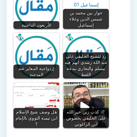
حوار بين محمد بن
شمس الدين وعلاء
إسماعيل
الأربعون الداجنية
رد للشيخ الخليفي على
عبد الله رشدي اتهم فيه
مسلم والبخاري ببدعة
إزدواجية المعاير عند
اللفظ
المدجنة
كذب زين خير الله
هل وصف شيخ الإسلام
على الخليفي بخصوص
ابن تيمية النووي بالإمام
ابن الزاغوني
؟