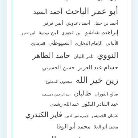
أبو عمر الباحث
أحمد السيد
أحمد بن حنبل
أحمد دعدوش
أيمن قرقر
إبراهيم شاشو
ابن تيمية
ابن الجوزي
ابن حجر
السيوطي
الإمام البخاري
الألباني
القرضاوي
النووي
حامد الطاهر
تامر اللبان
حسام عبد العزيز
حسن الحسيني
زين خير الله
سعدون المطوع
طالبان
صالح الفوزان
عبد الرحمن دمشقية
عبد القادر البكور
عبد الله رشدي
فايز الكندري
عثمان الخميس
عمرو نور الدين
محمد أبو الوفا
محمد أبو العلا