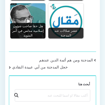
هل حقا صاحب شؤون
عشر ضلالات عند
إسلامية مدلس في أمر
المدجنة
السويد
تصفّح
المدجنة ومن هم أئمة الدين عندهم
خجل المدجنة من أبي عبيدة النقادي
المقالات
أبحث هنا
بحث