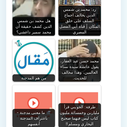
رد: محمد بن شمس
الدين يخالف اجماع
السلف على خلق
هل محمد بن شمس
المكان | قناة أبي الفضل
الدين كشف حقيقة أن
المصري
محمد سمير داعشي؟
محمد حسن عبد الغفار،
يقول عائشة سيدة نساء
العالمين، وهذا مخالف
للحديث.
من هم المدجنة
طرفة: الجويني قرأ
مليارين وخمسائة مليون
ما معنى مدجنة -
كتاب ليس فيهما صحيح
باعتراف المدجنة
البخاري ومسلم!!
أنفسهم