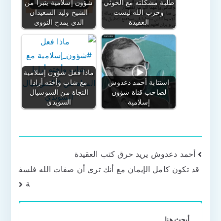
طلبة مشكلته مع الحوثي
شؤون إسلامية يتبرأ من
وحزب الله ليست
الشيخ وليد السعيدان
العقيدة
الذي يمدح النووي
ماذا فعل شؤون إسلامية
استتابة أحمد دعدوش
مع شاب وأخته أرادا
لصاحب قناة شؤون
النجاة من السوسيال
إسلامية
السويدي
تصفّح
أحمد دعدوش يريد حرق كتب العقيدة
قد تكون كامل الإيمان مع أنك ترى أن صفات الله فلسف
المقالات
ة
أبحث هنا