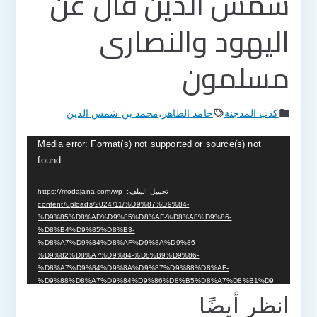
شمس الدين قال عن
اليهود والنصارى
مسلمون
كذب المدجنة
حامد الطاهر
،
محمد بن شمس الدين
مشغل
Media error: Format(s) not supported or source(s) not
found
الفيديو
تحميل الملف: https://modajana.com/wp-
content/uploads/2024/11/%D9%87%D9%84-
%D9%85%D8%AD%D9%85%D8%AF-%D8%A8%D9%86-
%D8%B4%D9%85%D8%B3-
%D8%A7%D9%84%D8%AF%D9%8A%D9%86-
%D9%82%D8%A7%D9%84-%D8%B9%D9%86-
%D8%A7%D9%84%D9%8A%D9%87%D9%88%D8%AF-
%D9%88%D8%A7%D9%84%D9%86%D8%B5%D8%A7%D8%B1%D9
%89-%D9%85%D8%B3%D9%84%D9%85%D9%88%D9%86.mp4?_=1
انظر أيضًا