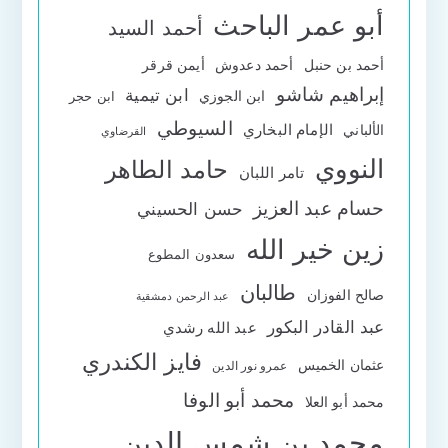
أبو عمر الباحث
أحمد السيد
أحمد بن حنبل
أحمد دعدوش
أيمن قرقر
إبراهيم شاشو
ابن تيمية
ابن الجوزي
ابن حجر
السيوطي
الإمام البخاري
الألباني
القرضاوي
النووي
حامد الطاهر
تامر اللبان
حسام عبد العزيز
حسن الحسيني
زين خير الله
سعدون المطوع
طالبان
صالح الفوزان
عبد الرحمن دمشقية
عبد القادر البكور
عبد الله رشدي
فايز الكندري
عثمان الخميس
عمرو نور الدين
محمد أبو الوفا
محمد أبو العلا
محمد بن شمس الدين