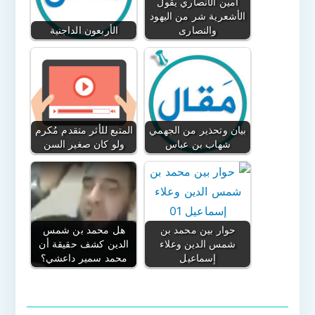
أمين الأنصاري يقول
الأشعرية شر من اليهود
والنصارى
الأربعون الداجنية
بيان وتحذير من الجهمي
المتبع للأثر متقدم مُكرم
شهاب بن عباس
ولو كان صغير السن
حوار بين محمد بن
هل محمد بن شمس
شمس الدين وعلاء
الدين كشف حقيقة أن
إسماعيل
محمد سمير داعشي؟