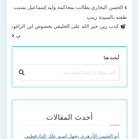
تصفّح
الحسن البخاري يطالب بمحاكمة وليد إسماعيل بسبب
طعنه بالسيدة زينب
المقالات
كذب زين خير الله على الخليفي بخصوص ابن الزاغون
ي
أبحث هنا
بحث
أحدث المقالات
أبو الحسن الأزهري يجهل اسم علل الدارقطني