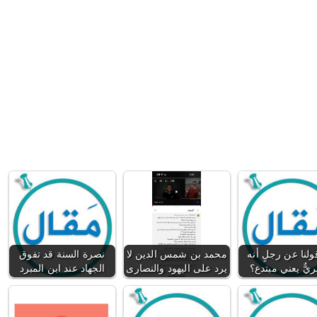
لنا عن رجلٍ أنه
محمد بن شمس الدين لا
نصرة السنة قد تفوق
يٌّ يعني مبتدع؟
يرد على اليهود والنصارى
الجهاد عند ابن المبرد