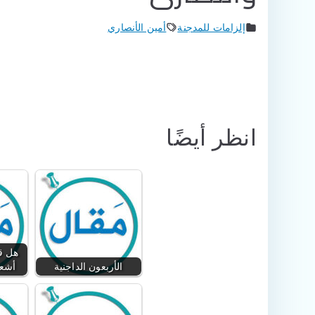
إلزامات للمدجنة
أمين الأنصاري
انظر أيضًا
هل قو
الأربعون الداجنية
أشعر