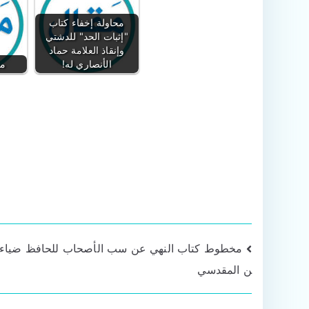
محاولة إخفاء كتاب
"إثبات الحد" للدشتي
وإنقاذ العلامة حماد
الأنصاري له!
من
تصفّح
مخطوط كتاب النهي عن سب الأصحاب للحافظ ضياء ا
ن المقدسي
المقالات