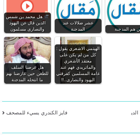
هل محمد بن شمس
عشر ضلالات عند
الدين قال عن اليهود
 هم المدجنة
المدجنة
والنصارى مسلمون
الهيتمي الاشعري يقول :
كل من لم يكن على
معتقد الأشعري
والماتريدي فهم عند
هل عرضنا السلف
عامة المسلمين كفرقتي
للطعن حين عارضنا بهم
اليهود والنصارى..!!
ما انتحله المدجنة
لدي
فايز الكندري يسيء للمصحف