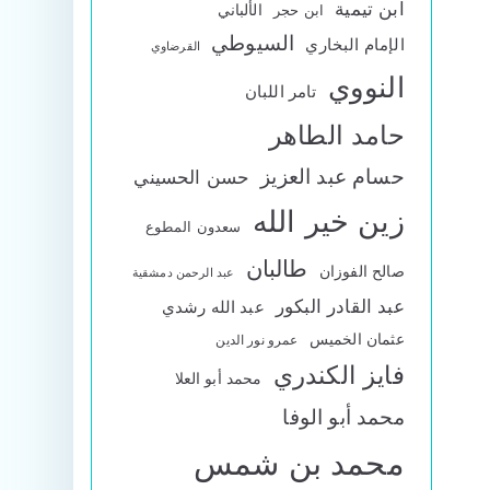
ابن تيمية
الألباني
ابن حجر
السيوطي
الإمام البخاري
القرضاوي
النووي
تامر اللبان
حامد الطاهر
حسام عبد العزيز
حسن الحسيني
زين خير الله
سعدون المطوع
طالبان
صالح الفوزان
عبد الرحمن دمشقية
عبد القادر البكور
عبد الله رشدي
عثمان الخميس
عمرو نور الدين
فايز الكندري
محمد أبو العلا
محمد أبو الوفا
محمد بن شمس