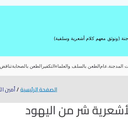
جنة (ونوثق معهم كلام أشعرية وسلفية)
 المدجنة
.عام
الطعن بالسلف والعلماء
التكفير
الطعن بالصحابة
تناقض 
الصفحة الرئيسية
أمين ال
أشعرية شر من اليهود