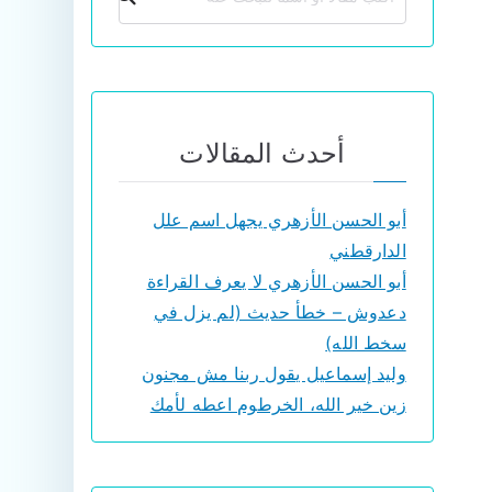
أحدث المقالات
أبو الحسن الأزهري يجهل اسم علل
الدارقطني
أبو الحسن الأزهري لا يعرف القراءة
دعدوش – خطأ حديث (لم يزل في
سخط الله)
وليد إسماعيل يقول ربنا مش مجنون
زين خير الله، الخرطوم اعطه لأمك