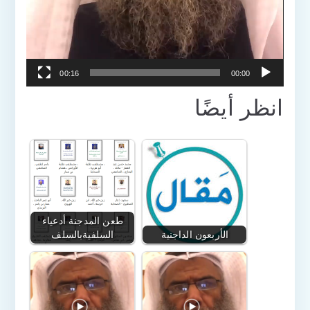
00:16
00:00
انظر أيضًا
طعن المدجنة أدعياء
الأربعون الداجنية
السلفيةبالسلف