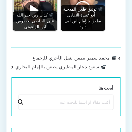
توثيق طعن المدجنة
- أبو عبيدة النقادي
كذب زين خير الله
يطعن بالإمام ابن أبي
على الخليفي بخصوص
داود
ابن الزاغوني
تصفّح
محمد سمير يطعن بنقل الآجري للإجماع
سعود ذعار المطيري يطعن بالإمام البخاري
المقالات
أبحث هنا
بحث