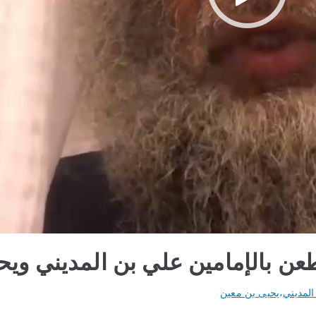
ن بالإمامين علي بن المديني ويح
المديني
،
يحيى بن معين