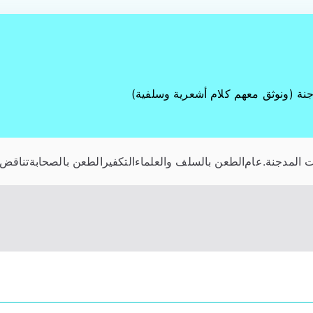
جنة (ونوثق معهم كلام أشعرية وسلفية)
 المدجنة
.عام
الطعن بالسلف والعلماء
التكفير
الطعن بالصحابة
تناقض 