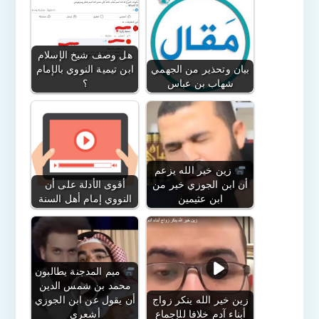
هل وصف شيخ الإسلام
بيان وتحذير من الجهمي
ابن تيمية النووي بالإمام
شهاب بن عباس
؟
زين خير الله يزعم
أن ابن الجوزي خير من
أقوى الأدلة على أن
ابن عثيمين
النووي إمام أهل السنة
ميم المدجنة يطالبون
محمد بن شمس الدين
زين خير الله ينكر زواج
أن يقول عن ابن الجوزي
أبناء آدم خلافا للإجماع
أشعري