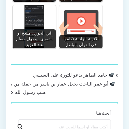
ابن الجوزي مبتدع او
الاثرية الزائفة تكلموا
أشعري ـ وجهل حسام
في القرآن بالباطل
عبد العزيز
تصفّح
حامد الطاهر يدعو للثورة على السيسي
أبو عمر الباحث يجعل عمار بن ياسر من جملة من ي
المقالات
سب رسول الله
أبحث هنا
بحث