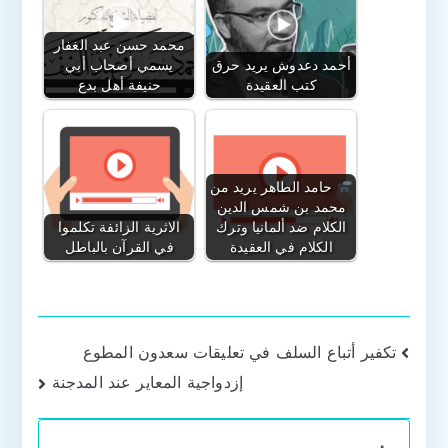
محمد حسن عبد الغفار
أحمد دعدوش يريد حرق
يسمي أصحاب أبي
كتب العقيدة
حنيفة أهل بدع
حامد الطاهر يريد من
محمد بن شمس الدين
الكلام ضد ألمانيا وترك
الاثرية الزائفة تكلموا
الكلام في العقيدة
في القرآن بالباطل
تصفّح
تكفير أتباع السلف في تعليقات سعدون المطوع
إزدواجية المعاير عند المدجنة
المقالات