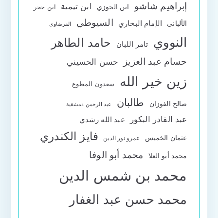
إبراهيم شاشو
ابن تيمية
ابن الجوزي
ابن حجر
السيوطي
الإمام البخاري
الألباني
القرضاوي
النووي
حامد الطاهر
تامر اللبان
حسام عبد العزيز
حسن الحسيني
زين خير الله
سعدون المطوع
طالبان
صالح الفوزان
عبد الرحمن دمشقية
عبد القادر البكور
عبد الله رشدي
فايز الكندري
عثمان الخميس
عمرو نور الدين
محمد أبو الوفا
محمد أبو العلا
محمد بن شمس الدين
محمد حسن عبد الغفار