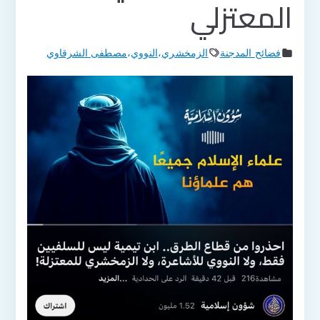
المعتزلي
فضائح المدجنة
الزمخشري
،
النووي
،
مصطفى الشرقاوي