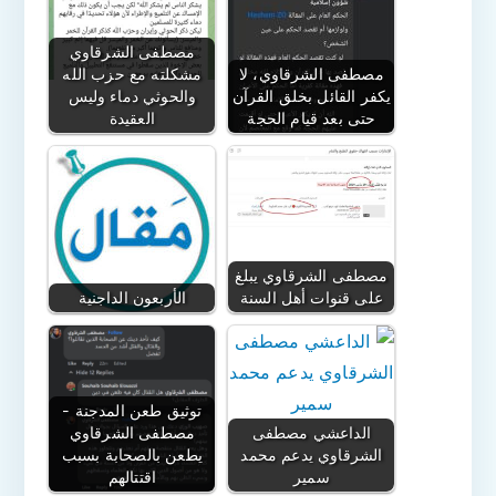
مصطفى الشرقاوي
مصطفى الشرقاوي، لا
مشكلته مع حزب الله
يكفر القائل بخلق القرآن
والحوثي دماء وليس
حتى بعد قيام الحجة
العقيدة
مصطفى الشرقاوي يبلغ
على قنوات أهل السنة
الأربعون الداجنية
توثيق طعن المدجنة -
الداعشي مصطفى
مصطفى الشرقاوي
الشرقاوي يدعم محمد
يطعن بالصحابة بسبب
سمير
اقتتالهم