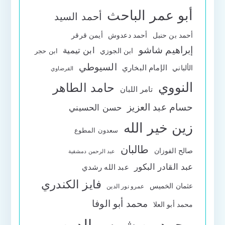
أبو عمر الباحث
أحمد السيد
أحمد بن حنبل
أحمد دعدوش
أيمن قرقر
إبراهيم شاشو
ابن تيمية
ابن الجوزي
ابن حجر
السيوطي
الإمام البخاري
الألباني
القرضاوي
النووي
حامد الطاهر
تامر اللبان
حسام عبد العزيز
حسن الحسيني
زين خير الله
سعدون المطوع
طالبان
صالح الفوزان
عبد الرحمن دمشقية
عبد القادر البكور
عبد الله رشدي
فايز الكندري
عثمان الخميس
عمرو نور الدين
محمد أبو الوفا
محمد أبو العلا
محمد بن شمس الدين