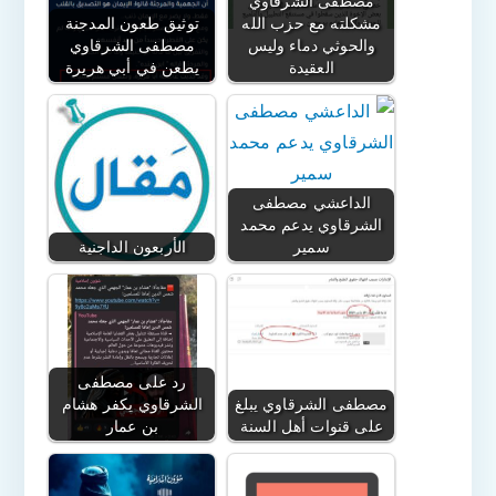
مصطفى الشرقاوي
مشكلته مع حزب الله
توثيق طعون المدجنة
والحوثي دماء وليس
مصطفى الشرقاوي
العقيدة
يطعن في أبي هريرة
الداعشي مصطفى
الشرقاوي يدعم محمد
سمير
الأربعون الداجنية
رد على مصطفى
مصطفى الشرقاوي يبلغ
الشرقاوي يكفر هشام
على قنوات أهل السنة
بن عمار