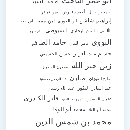
أبو عمر الباحث
أحمد السيد
أحمد بن حنبل
أحمد دعدوش
أيمن قرقر
إبراهيم شاشو
ابن تيمية
ابن الجوزي
ابن حجر
السيوطي
الإمام البخاري
الألباني
القرضاوي
النووي
حامد الطاهر
تامر اللبان
حسام عبد العزيز
حسن الحسيني
زين خير الله
سعدون المطوع
طالبان
صالح الفوزان
عبد الرحمن دمشقية
عبد القادر البكور
عبد الله رشدي
فايز الكندري
عثمان الخميس
عمرو نور الدين
محمد أبو الوفا
محمد أبو العلا
محمد بن شمس الدين