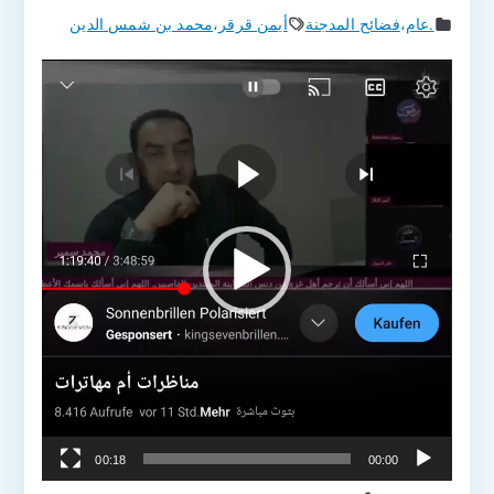
.عام
،
فضائح المدجنة
أيمن قرقر
،
محمد بن شمس الدين
مشغل
الفيديو
00:18
00:00