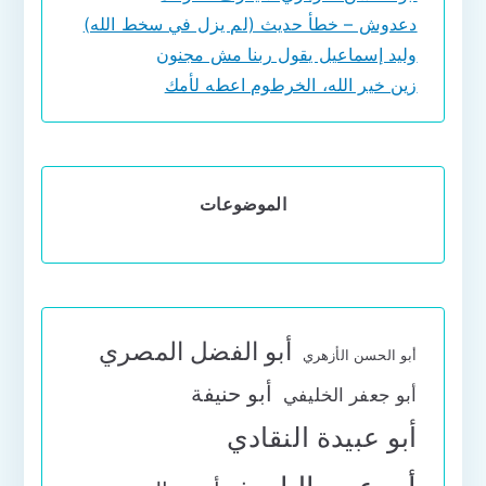
دعدوش – خطأ حديث (لم يزل في سخط الله)
وليد إسماعيل يقول ربنا مش مجنون
زين خير الله، الخرطوم اعطه لأمك
الموضوعات
أبو الفضل المصري
أبو الحسن الأزهري
أبو حنيفة
أبو جعفر الخليفي
أبو عبيدة النقادي