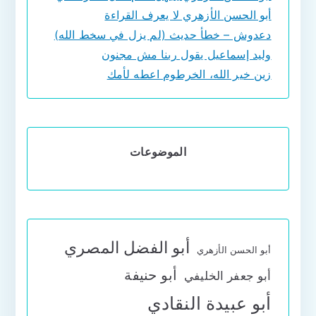
أبو الحسن الأزهري لا يعرف القراءة
دعدوش – خطأ حديث (لم يزل في سخط الله)
وليد إسماعيل يقول ربنا مش مجنون
زين خير الله، الخرطوم اعطه لأمك
الموضوعات
أبو الفضل المصري
أبو الحسن الأزهري
أبو حنيفة
أبو جعفر الخليفي
أبو عبيدة النقادي