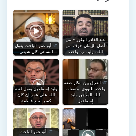
عبد القادر البكور - من
أصل الإيمان خوف من
أبو عمر الباحث يقول
الله، ولو مرة واحدة
النسائي كان شيعي
الفرق بين إنكار صفة
واحدة للنووي، وصفات
وليد إسماعيل يقول لعنة
الله المدجن وليد
الله على عمر إن كان
إسماعيل
كسر ضلع فاطمة
أبو عمر الباحث