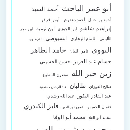
أبو عمر الباحث
أحمد السيد
أحمد بن حنبل
أحمد دعدوش
أيمن قرقر
إبراهيم شاشو
ابن تيمية
ابن الجوزي
ابن حجر
السيوطي
الإمام البخاري
الألباني
القرضاوي
النووي
حامد الطاهر
تامر اللبان
حسام عبد العزيز
حسن الحسيني
زين خير الله
سعدون المطوع
طالبان
صالح الفوزان
عبد الرحمن دمشقية
عبد القادر البكور
عبد الله رشدي
فايز الكندري
عثمان الخميس
عمرو نور الدين
محمد أبو الوفا
محمد أبو العلا
محمد بن شمس الدين