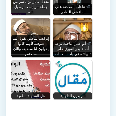
يجعل عمار بن ياسر من
ثناءات المدجنة على
جملة من يسب رسول
الداعشي النقادي
الله
إبراهيم شاشو؛ نقول لهم
أبو عمر الباحث يزعم
صوفية لأنهم كانوا
أنه لا يقر النووي على
يقولون لنا سلفية، والآن
تأويلاته في باب الصفات
سنجتمع
الأربعون الداجنية
هل المدجنة سلفية