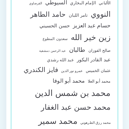
السيوطي
الإمام البخاري
الألباني
القرضاوي
النووي
حامد الطاهر
تامر اللبان
حسام عبد العزيز
حسن الحسيني
زين خير الله
سعدون المطوع
طالبان
صالح الفوزان
عبد الرحمن دمشقية
عبد القادر البكور
عبد الله رشدي
فايز الكندري
عثمان الخميس
عمرو نور الدين
محمد أبو الوفا
محمد أبو العلا
محمد بن شمس الدين
محمد حسن عبد الغفار
محمد سمير
محمد رزق الطرهوني