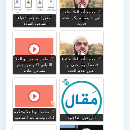
محمد أبو العلا يطعن
بأبي حنيفة لم يكن عنده
طعن المدجنة أدعياء
حديث
السلفيةبالسلف
محمد أبو العلا يخترع
طعن محمد أبو العلا
قصة ليتهم يحيى بن
الألباني اكثر من جمع
معين بعدم الفقه
مسائل شاذة
محمد أبو العلا وفكرة
الأربعون الداجنية
كتاب وسنة عند السلفية