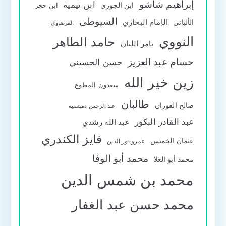
إبراهيم شاشو
ابن تيمية
ابن الجوزي
ابن حجر
السيوطي
الإمام البخاري
الألباني
القرضاوي
النووي
حامد الطاهر
تامر اللبان
حسام عبد العزيز
حسن الحسيني
زين خير الله
سعدون المطوع
طالبان
صالح الفوزان
عبد الرحمن دمشقية
عبد القادر البكور
عبد الله رشدي
فايز الكندري
عثمان الخميس
عمرو نور الدين
محمد أبو الوفا
محمد أبو العلا
محمد بن شمس الدين
محمد حسن عبد الغفار