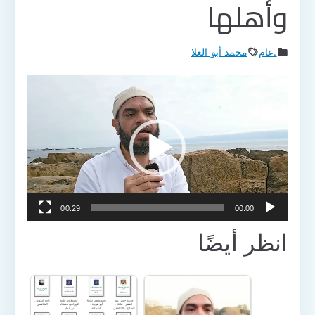
وأهلها
.عام
محمد أبو العلا
مشغل
الفيديو
00:29
00:00
انظر أيضًا