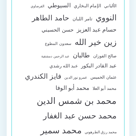
السيوطي
الإمام البخاري
الألباني
القرضاوي
النووي
حامد الطاهر
تامر اللبان
حسام عبد العزيز
حسن الحسيني
زين خير الله
سعدون المطوع
طالبان
صالح الفوزان
عبد الرحمن دمشقية
عبد القادر البكور
عبد الله رشدي
فايز الكندري
عثمان الخميس
عمرو نور الدين
محمد أبو الوفا
محمد أبو العلا
محمد بن شمس الدين
محمد حسن عبد الغفار
محمد سمير
محمد رزق الطرهوني