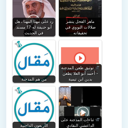
ماهر الفحل ينشر
رد على مهنا المهنا ـ هل
ضلالات النووي في
أبو حنيفة له 17 مسند
تحقيقاته
في الحديث
توثيق طعن المدجنة
- أحمد أبو العلا يطعن
بدين ابن تيمية
من هم المدجنة
ثناءات المدجنة على
الداعشي النقادي
الأربعون الداجنية