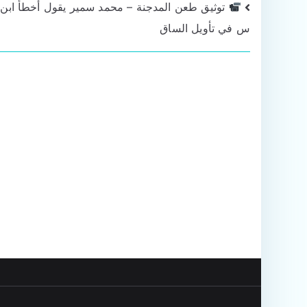
تصفّح
توثيق طعن المدجنة – محمد سمير يقول أخطأ ابن 
س في تأويل الساق
المقالات