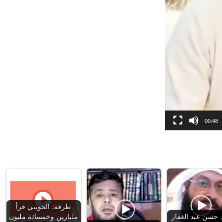
00:48
طرفة: الجويني قرأ
حسن عبد الغفار
مليارين وخمسائة مليون