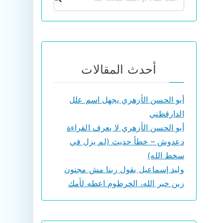
أحدث المقالات
أبو الحسن الأزهري يجهل اسم علل
الدارقطني
أبو الحسن الأزهري لا يعرف القراءة
دعدوش – خطأ حديث (لم يزل في
سخط الله)
وليد إسماعيل يقول ربنا مش مجنون
زين خير الله، الخرطوم اعطه لأمك