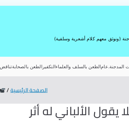
جنة (ونوثق معهم كلام أشعرية وسلفية)
 المدجنة
.عام
الطعن بالسلف والعلماء
التكفير
الطعن بالصحابة
تناقض 
الصفحة الرئيسية
يقول الألباني له أثر