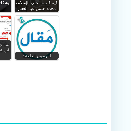
فيه فاتهمه على الإسلام،
يشكك 
محمد حسن عبد الغفار
هل وص
ابن تي
الأربعون الداجنية