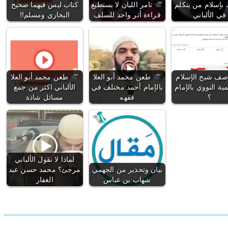
بإسلام من يتكلم
تامر اللبان لا يستطيع
كتاب ليس فيهما صحيح
في الألباني
قراءة أثر واحد للسلف
البخاري ومسلم!!
ف شيخ الإسلام
طعن محمد أبو العلا
طعن محمد أبو العلا
مية النووي بالإمام
بالإمام أحمد مختلف في
الألباني اكثر من جمع
؟
فقهه
مسائل شاذة
لماذا لا نقول الألباني
بيان وتحذير من الجهمي
مرجئ؟ محمد حسن عبد
شهاب بن عباس
الغفار