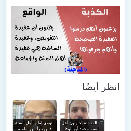
انظر أيضًا
المدجنة يحاربون أهل
النووي إمام لأهل السنة
السنة محمد أبو الوفا
فمن تبرأ من إمامته