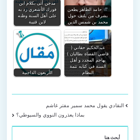
مدجن أتى بكلام ابن
حامد الطاهر يطعن
فورك الأشعري رد به
بشرف من يلتف حول
على أهل السنة وظنه
محمد بن شمس الدين
لابن قتيبة
عبدالحكيم حقاني (
قاضي القضاة بطالبان )
يهاجم المجدد و أهل
السنة في كتابه تتمة
النظام
الأربعون الداجنية
تصفّح
النقادي يقول محمد سمير مفتر غاشم
بماذا يعذرون النووي والسيوطي؟
المقالات
أبحث هنا