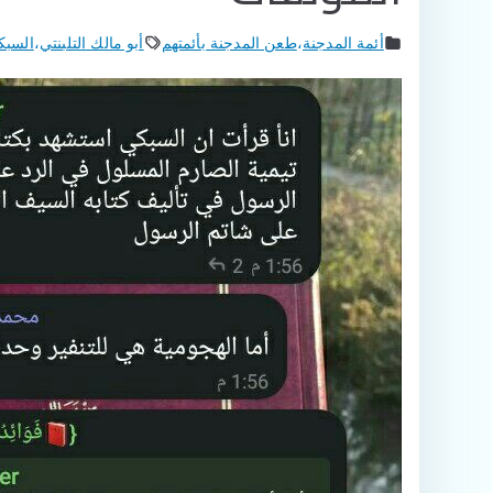
أئمة المدجنة
،
طعن المدجنة بأئمتهم
أبو مالك التلبنتي
،
السبك