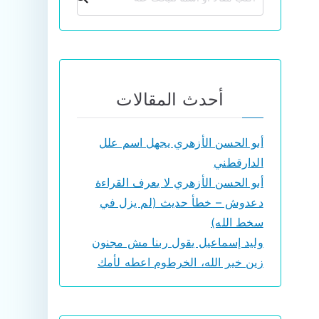
أحدث المقالات
أبو الحسن الأزهري يجهل اسم علل
الدارقطني
أبو الحسن الأزهري لا يعرف القراءة
دعدوش – خطأ حديث (لم يزل في
سخط الله)
وليد إسماعيل يقول ربنا مش مجنون
زين خير الله، الخرطوم اعطه لأمك