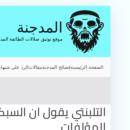
تخطى
إلى
المدجنة
المحتوى
موقع توثيق ضلالات الطائفة المد
الصفحة الرئيسية
فضائح المدجنة
مقالات
الرد على شبهات
التلبنتي يقول ان السب
المؤلفات