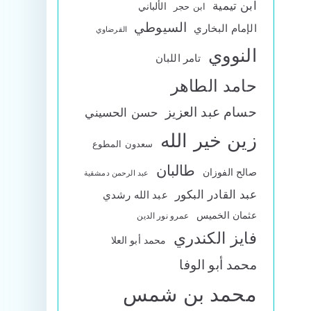
ابن تيمية
الألباني
ابن حجر
السيوطي
الإمام البخاري
القرضاوي
النووي
تامر اللبان
حامد الطاهر
حسام عبد العزيز
حسن الحسيني
زين خير الله
سعدون المطوع
طالبان
صالح الفوزان
عبد الرحمن دمشقية
عبد القادر البكور
عبد الله رشدي
عثمان الخميس
عمرو نور الدين
فايز الكندري
محمد أبو العلا
محمد أبو الوفا
محمد بن شمس