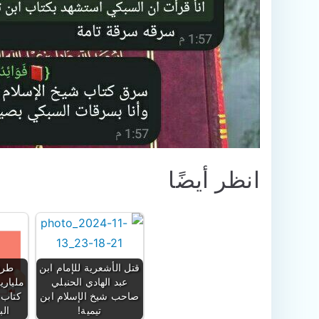
انظر أيضًا
قتل الأشعرية للإمام ابن
طرف
عبد الهادي الحنبلي
ملياري
صاحب شيخ الإسلام ابن
كتاب 
تيمية!
ال