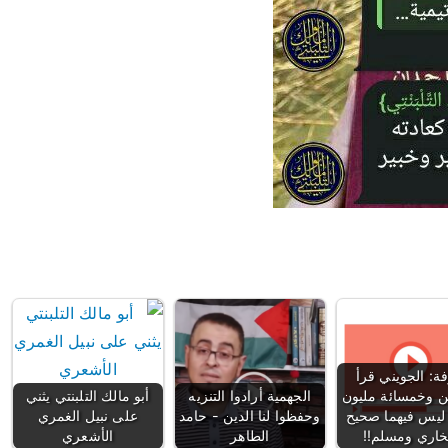
ة: الجويني قرأ
ن وخمسائة مليون
الجهمية أرادوا التنزيه
أبو مالك التلبنتي يثني
ليس فيهما صحيح
وحفظوا لنا الدين - حامد
على نبيل الغمري
بخاري ومسلم!!
الطاهر
الأشعري