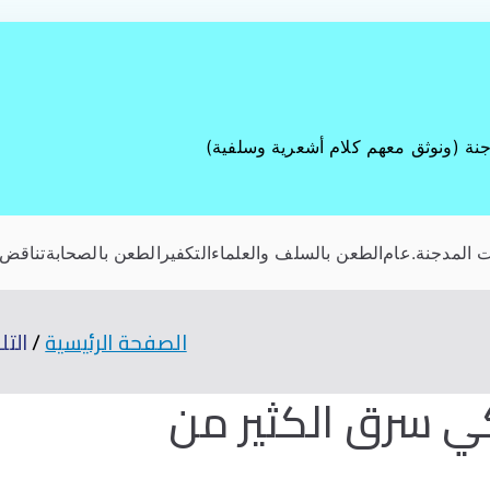
جنة (ونوثق معهم كلام أشعرية وسلفية)
 المدجنة
.عام
الطعن بالسلف والعلماء
التكفير
الطعن بالصحابة
تناقض 
الصفحة الرئيسية
الت
كي سرق الكثير من