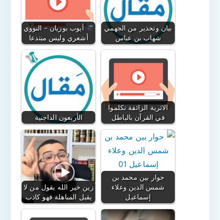
بيان وتحذير من الجهمي
أيوب بوزيان - النووي
شهاب بن عباس
أشعري وليس مبتدعا
الاثرية الزائفة تكلموا
في القرآن بالباطل
الأربعون الداجنية
حوار بين محمد بن
شمس الدين وعلاء
زين خير الله يقول من لا
إسماعيل
يقبل المباهلة فهو كاذب