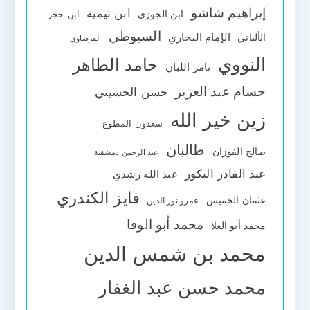
إبراهيم شاشو
ابن تيمية
ابن الجوزي
ابن حجر
السيوطي
الإمام البخاري
الألباني
القرضاوي
النووي
حامد الطاهر
تامر اللبان
حسام عبد العزيز
حسن الحسيني
زين خير الله
سعدون المطوع
طالبان
صالح الفوزان
عبد الرحمن دمشقية
عبد القادر البكور
عبد الله رشدي
فايز الكندري
عثمان الخميس
عمرو نور الدين
محمد أبو الوفا
محمد أبو العلا
محمد بن شمس الدين
محمد حسن عبد الغفار