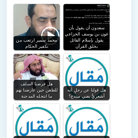
سعدون أن يقول بأن
عون بن يوسف الخزاعي
يقول بإسلام القائل
محمد سمير ارتعب من
بخلق القرآن
تكفير الحكام
هل عرضنا السلف
هل قولنا عن رجلٍ أنه
للطعن حين عارضنا بهم
أشعريٌّ يعني مبتدع؟
ما انتحله المدجنة