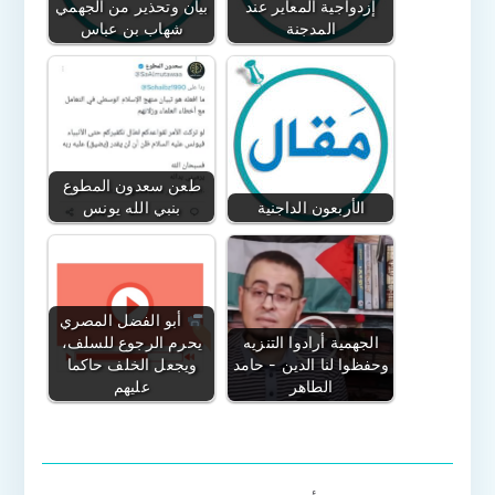
إزدواجية المعاير عند
بيان وتحذير من الجهمي
المدجنة
شهاب بن عباس
طعن سعدون المطوع
الأربعون الداجنية
بنبي الله يونس
أبو الفضل المصري
الجهمية أرادوا التنزيه
يحرم الرجوع للسلف،
وحفظوا لنا الدين - حامد
ويجعل الخلف حاكما
الطاهر
عليهم