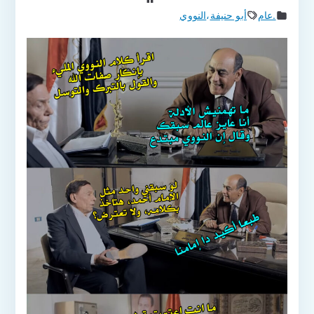
.عام
أبو حنيفة
،
النووي