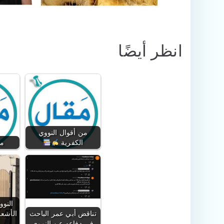
انظر أيضًا
من أقوال النووي
الكفرية
من
النو
تناقض أبي عمر الباحث
الأشعر
في دفاعه عن النووي