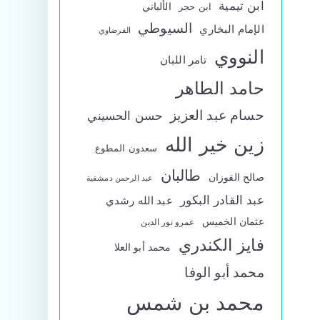
ابن تيمية
الألباني
ابن حجر
السيوطي
الإمام البخاري
القرضاوي
النووي
تامر اللبان
حامد الطاهر
حسام عبد العزيز
حسن الحسيني
زين خير الله
سعدون المطوع
طالبان
صالح الفوزان
عبد الرحمن دمشقية
عبد القادر البكور
عبد الله رشدي
عثمان الخميس
عمرو نور الدين
فايز الكندري
محمد أبو العلا
محمد أبو الوفا
محمد بن شمس