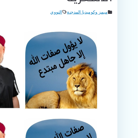
ميمز وكوميديا المدجنة
النووي