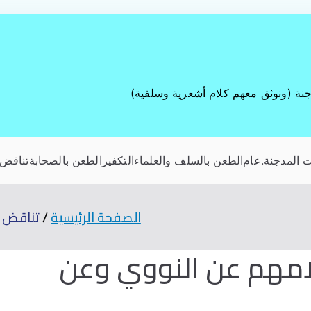
جنة (ونوثق معهم كلام أشعرية وسلفية)
 المدجنة
.عام
الطعن بالسلف والعلماء
التكفير
الطعن بالصحابة
تناقض 
الصفحة الرئيسية
تناقض ا
امهم عن النووي وعن