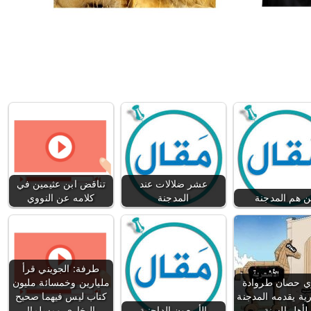
عشر ضلالات عند
تناقض ابن عثيمين في
 هم المدجنة
المدجنة
كلامه عن النووي
طرفة: الجويني قرأ
وي حصان طروادة
مليارين وخمسائة مليون
ية يقدمه المدجنة
كتاب ليس فيهما صحيح
لأهل السنة
الأربعون الداجنية
البخاري ومسلم!!