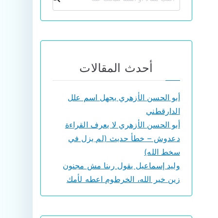
أحدث المقالات
أبو الحسن الأزهري يجهل اسم علل
الدارقطني
أبو الحسن الأزهري لا يعرف القراءة
دعدوش – خطأ حديث (لم يزل في
سخط الله)
وليد إسماعيل يقول ربنا مش مجنون
زين خير الله، الخرطوم اعطه لأمك