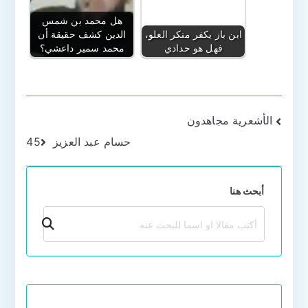
هل محمد بن شمس
ابن باز يكفر منكر العلو،
الدين كشف حقيقة أن
فهل هو حدادي
محمد سمير داعشي؟
تصفّح
الأشعرية مجاهدون
حسام عبد العزيز 45
المقالات
أبحث هنا
بحث