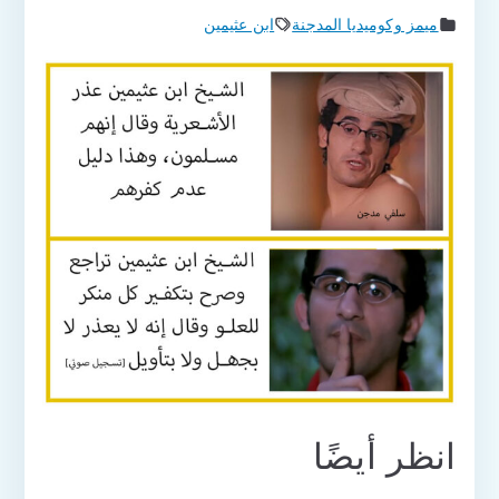
ميمز وكوميديا المدجنة
ابن عثيمين
انظر أيضًا