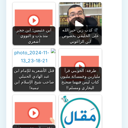
كذب زين خير الله
ابن عثيمين؛ ابن حجر
على الخليفي بخصوص
متذبذب و النووي
ابن الزاغوني
أشعري
طرفة: الجويني قرأ
قتل الأشعرية للإمام ابن
مليارين وخمسائة مليون
عبد الهادي الحنبلي
كتاب ليس فيهما صحيح
صاحب شيخ الإسلام ابن
البخاري ومسلم!!
تيمية!