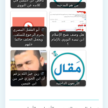
تناقض ابن عثيمين في
من هم المدجنة
كلامه عن النووي
أبو الفضل المصري
هل وصف شيخ الإسلام
يحرم الرجوع للسلف،
ابن تيمية النووي بالإمام
ويجعل الخلف حاكما
؟
عليهم
زين خير الله يزعم
أن ابن الجوزي خير من
الأربعون الداجنية
ابن عثيمين