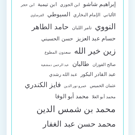
إبراهيم شاشو
ابن تيمية
ابن الجوزي
ابن حجر
السيوطي
الإمام البخاري
الألباني
القرضاوي
النووي
حامد الطاهر
تامر اللبان
حسام عبد العزيز
حسن الحسيني
زين خير الله
سعدون المطوع
طالبان
صالح الفوزان
عبد الرحمن دمشقية
عبد القادر البكور
عبد الله رشدي
فايز الكندري
عثمان الخميس
عمرو نور الدين
محمد أبو الوفا
محمد أبو العلا
محمد بن شمس الدين
محمد حسن عبد الغفار