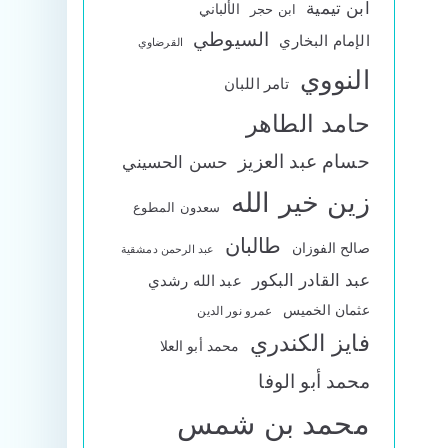
ابن تيمية
الألباني
ابن حجر
السيوطي
الإمام البخاري
القرضاوي
النووي
تامر اللبان
حامد الطاهر
حسام عبد العزيز
حسن الحسيني
زين خير الله
سعدون المطوع
طالبان
صالح الفوزان
عبد الرحمن دمشقية
عبد القادر البكور
عبد الله رشدي
عثمان الخميس
عمرو نور الدين
فايز الكندري
محمد أبو العلا
محمد أبو الوفا
محمد بن شمس