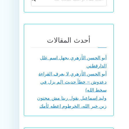
أحدث المقالات
أبو الحسن الأزهري يجهل اسم علل
الدارقطني
أبو الحسن الأزهري لا يعرف القراءة
دعدوش – خطأ حديث (لم يزل في
سخط الله)
وليد إسماعيل يقول ربنا مش مجنون
زين خير الله، الخرطوم اعطه لأمك