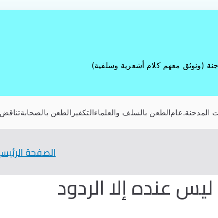
جنة (ونوثق معهم كلام أشعرية وسلفية)
 المدجنة
.عام
الطعن بالسلف والعلماء
التكفير
الطعن بالصحابة
تناقض 
الصفحة الرئيسي
س عنده إلا الردود