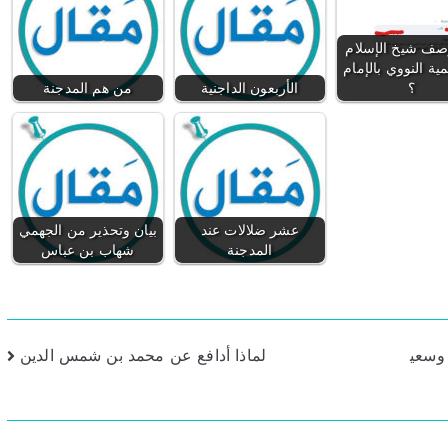
ف شيخ الإسلام
مية النووي بالإمام
؟
الأربعون الداجنية
من هم المدجنة
عشر ضلالات عند
بيان وتحذير من الجهمي
المدجنة
شهاب بن عباس
 وسعي
لماذا أدافع عن محمد بن شمس الدين