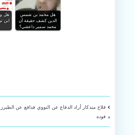
هل محمد بن شمس
هل وص
الدين كشف حقيقة أن
ابن تي
محمد سمير داعشي؟
تصفّح
فلاح مندكار أراد الدفاع عن النووي فدافع عن الطبرز
د فوده
المقالات