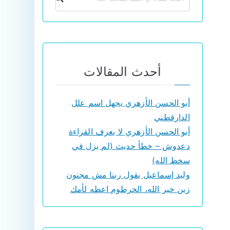
أحدث المقالات
أبو الحسن الأزهري يجهل اسم علل
الدارقطني
أبو الحسن الأزهري لا يعرف القراءة
دعدوش – خطأ حديث (لم يزل في
سخط الله)
وليد إسماعيل يقول ربنا مش مجنون
زين خير الله، الخرطوم اعطه لأمك