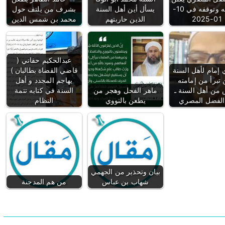
إفلاسه وتوقفه في 10-
يسأل أين أهل السنة
بشرف من يلتف حول
01-2025
الذين حاربتهم
محمد بن شمس الدين
عبدالحكيم حقاني (
 إمام لأهل السنة
قاضي القضاة بطالبان )
تبرأ من إمامته
يهاجم المجدد و أهل
من أهل السنة ـ
ماهر الفحل وهجر من
السنة في كتابه تتمة
 الفضل المصري
يطعن بالنووي
النظام
بيان وتحذير من الجهمي
شهاب بن عباس
من هم المدجنة