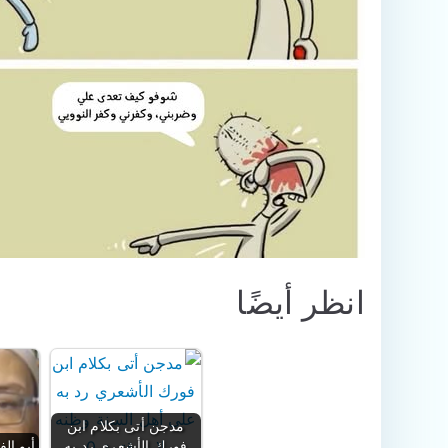
انظر أيضًا
مدجن أتى بكلام ابن
فورك الأشعري رد به
أبو ال