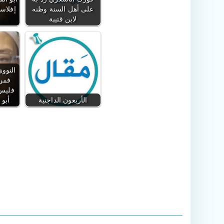
على أهل السنة وظنه
لابن قتيبة
النووي
فمن 
فليس 
الأربعون الداجنية
أبو