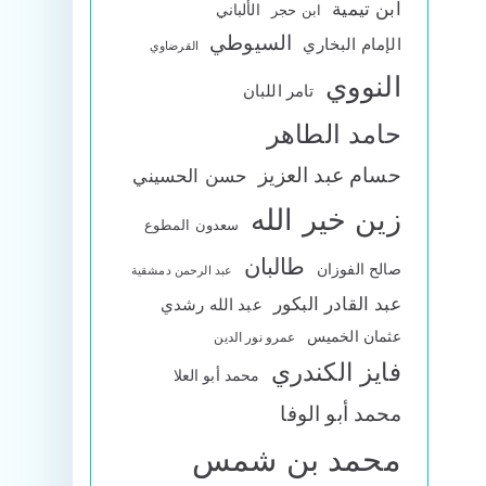
ابن تيمية
الألباني
ابن حجر
السيوطي
الإمام البخاري
القرضاوي
النووي
تامر اللبان
حامد الطاهر
حسام عبد العزيز
حسن الحسيني
زين خير الله
سعدون المطوع
طالبان
صالح الفوزان
عبد الرحمن دمشقية
عبد القادر البكور
عبد الله رشدي
عثمان الخميس
عمرو نور الدين
فايز الكندري
محمد أبو العلا
محمد أبو الوفا
محمد بن شمس