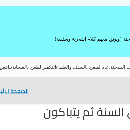
جنة (ونوثق معهم كلام أشعرية وسلفية)
 المدجنة
.عام
الطعن بالسلف والعلماء
التكفير
الطعن بالصحابة
تناقض 
الصفحة الرئي
السنة ثم يتباكون