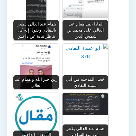
لماذا حقد همام عبد
همام عبد العالي يطعن
العالي على محمد بن
بالنقادي ويقول إنه كان
شمس الدين
يناظر نيابة عن داعش
خجل المدجنة من أبي
زين خير الله و همام عبد
عبيدة النقادي
العالي
همام عبد العالي يكفر
من يتبع السلف
الأربعون الداجنية