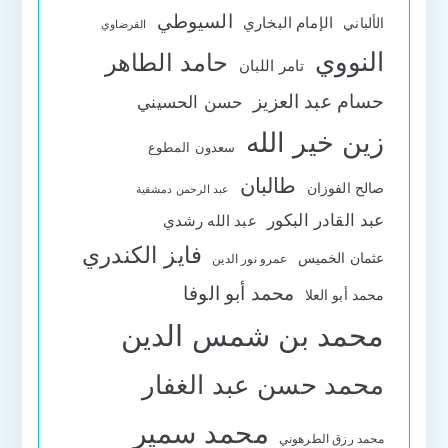
السيوطي
الإمام البخاري
الألباني
القرضاوي
النووي
حامد الطاهر
تامر اللبان
حسام عبد العزيز
حسن الحسيني
زين خير الله
سعدون المطوع
طالبان
صالح الفوزان
عبد الرحمن دمشقية
عبد القادر البكور
عبد الله رشدي
فايز الكندري
عثمان الخميس
عمرو نور الدين
محمد أبو الوفا
محمد أبو العلا
محمد بن شمس الدين
محمد حسن عبد الغفار
محمد سمير
محمد رزق الطرهوني