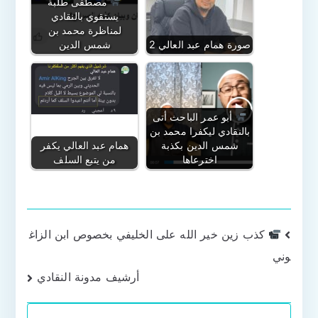
مصطفى طلبة
يستقوي بالنقادي
لمناظرة محمد بن
صورة همام عبد العالي 2
شمس الدين
أبو عمر الباحث أتى
بالنقادي ليكفرا محمد بن
شمس الدين بكذبة
همام عبد العالي يكفر
اخترعاها
من يتبع السلف
تصفّح
كذب زين خير الله على الخليفي بخصوص ابن الزاغ
وني
المقالات
أرشيف مدونة النقادي