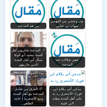
بيان وتحذير من الجهمي
شهاب بن عباس
من هم المدجنة
المدجنة يحاربون أهل
السنة محمد أبو الوفا
عشر ضلالات عند
يسأل أين أهل السنة
المدجنة
الذين حاربتهم
مدجن أتى بكلام ابن
الفرق بين تعامل
فورك الأشعري رد به
المدجنة مع أهل السنة
على أهل السنة وظنه
ومع الأشعرية | حامد
لابن قتيبة
الطاهر