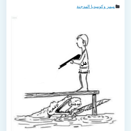
ميمز وكوميديا المدجنة