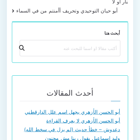
نار أو لا
المقالات
أبو حيان التوحيدي وتحريف أأمنتم من في السماء
أبحث هنا
بحث
أحدث المقالات
أبو الحسن الأزهري يجهل اسم علل الدارقطني
أبو الحسن الأزهري لا يعرف القراءة
دعدوش – خطأ حديث (لم يزل في سخط الله)
وليد إسماعيل يقول ربنا مش مجنون