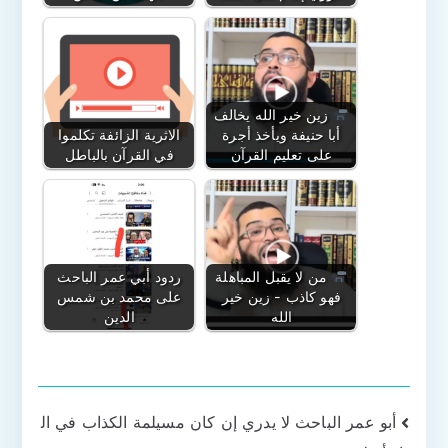
زين خير الله يخالف
أبا حنيفة ويأخذ أجرة
الاثرية الزائفة تكلموا
على تعليم القرآن
في القرآن بالباطل
من لا يقبل المباهلة
ردود أبي عمر الباحث
فهو كاذب - زين خير
على محمد بن شمس
الله
الدين
تصفّح
أبو عمر الباحث لا يدري إن كان مسيلمة الكذاب في ال