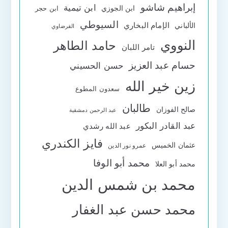
إبراهيم شاشو
ابن تيمية
ابن الجوزي
ابن حجر
السيوطي
الإمام البخاري
الألباني
القرضاوي
النووي
حامد الطاهر
تامر اللبان
حسام عبد العزيز
حسن الحسيني
زين خير الله
سعدون المطوع
طالبان
صالح الفوزان
عبد الرحمن دمشقية
عبد القادر البكور
عبد الله رشدي
فايز الكندري
عثمان الخميس
عمرو نور الدين
محمد أبو الوفا
محمد أبو العلا
محمد بن شمس الدين
محمد حسن عبد الغفار