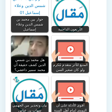
حوار بين محمد بن
شمس الدين وعلاء
الأربعون الداجنية
إسماعيل
هل محمد بن شمس
المتبع للأثر متقدم مُكرم
الدين كشف حقيقة أن
ولو كان صغير السن
محمد سمير داعشي؟
أقوى الأدلة على أن
بيان وتحذير من الجهمي
النووي إمام أهل السنة
شهاب بن عباس