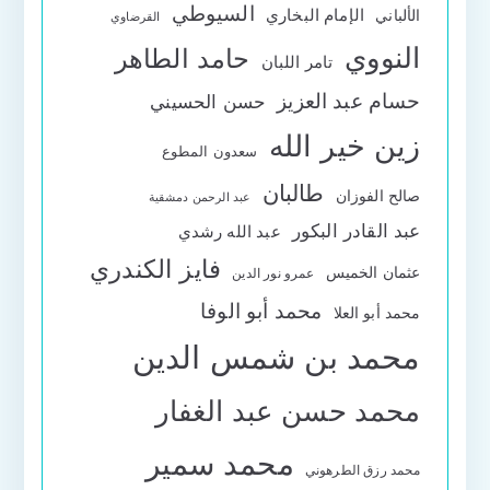
السيوطي
الإمام البخاري
الألباني
القرضاوي
النووي
حامد الطاهر
تامر اللبان
حسام عبد العزيز
حسن الحسيني
زين خير الله
سعدون المطوع
طالبان
صالح الفوزان
عبد الرحمن دمشقية
عبد القادر البكور
عبد الله رشدي
فايز الكندري
عثمان الخميس
عمرو نور الدين
محمد أبو الوفا
محمد أبو العلا
محمد بن شمس الدين
محمد حسن عبد الغفار
محمد سمير
محمد رزق الطرهوني