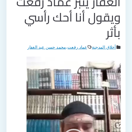
الغفار ينبز عماد رفعت
ويقول أنا أحك رأسي
بأثر
أخلاق المدجنة
عماد رفعت
،
محمد حسن عبد الغفار
مشغل
الفيديو