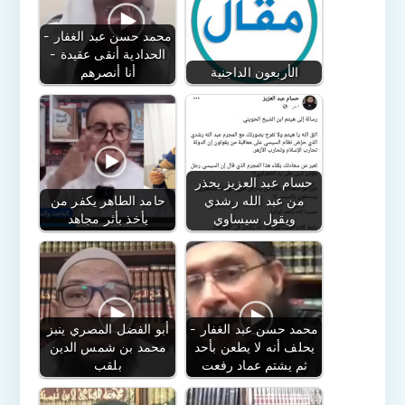
محمد حسن عبد الغفار -
الحدادية أنقى عقيدة -
الأربعون الداجنية
أنا أنصرهم
حسام عبد العزيز يحذر
من عبد الله رشدي
حامد الطاهر يكفر من
ويقول سيساوي
يأخذ بأثر مجاهد
محمد حسن عبد الغفار -
أبو الفضل المصري ينبز
يحلف أنه لا يطعن بأحد
محمد بن شمس الدين
ثم يشتم عماد رفعت
بلقب