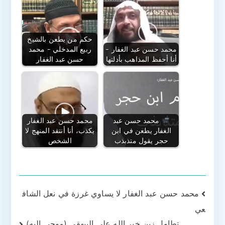
حكم من يطعن بالشيخ
محمد حسن عبد الغفار -
ربيع المدخلي - محمد
أنا أحفظ المذاهب بأدلتها
حسن عبد الغفار
محمد حسن عبد
محمد حسن عبد الغفار
الغفار يطعن في ابن
يكذب، أنا أنتقد المنهج لا
حجر يقول متذبذب
الشخص
تصفّح
محمد حسن عبد الغفار لا يساوي غرزة في نعل الشاف
عي
المقالات
تطاول زين خير الله على البيهقي (موحى إليه)