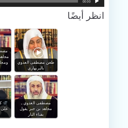
00:00
انظر أيضًا
مصطف
مجاهد
طعن مصطفى العدوي
ومجاه
بالبربهاري
مصطفى العدوي ـ
كذ
مجاهد بن جبر يقول
على 
بفناء النار
ا