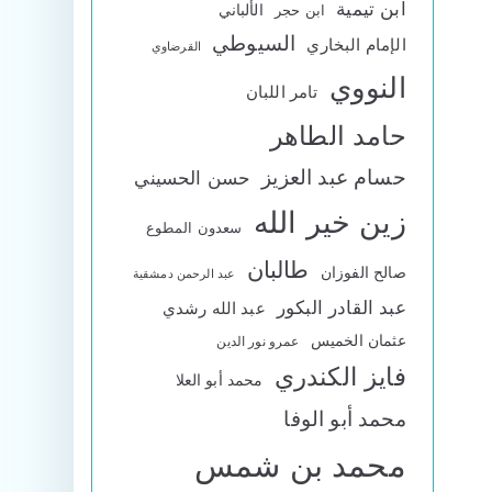
ابن تيمية
الألباني
ابن حجر
السيوطي
الإمام البخاري
القرضاوي
النووي
تامر اللبان
حامد الطاهر
حسام عبد العزيز
حسن الحسيني
زين خير الله
سعدون المطوع
طالبان
صالح الفوزان
عبد الرحمن دمشقية
عبد القادر البكور
عبد الله رشدي
عثمان الخميس
عمرو نور الدين
فايز الكندري
محمد أبو العلا
محمد أبو الوفا
محمد بن شمس