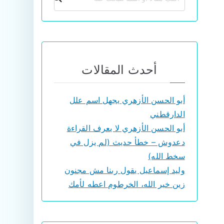
أحدث المقالات
أبو الحسن الأزهري يجهل اسم علل
الدارقطني
أبو الحسن الأزهري لا يعرف القراءة
دعدوش – خطأ حديث (لم يزل في
سخط الله)
وليد إسماعيل يقول ربنا مش مجنون
زين خير الله، الخرطوم اعطه لأمك