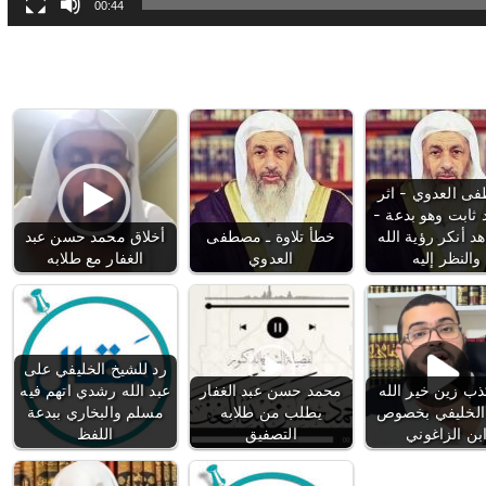
00:44
ى العدوي - اثر
 ثابت وهو بدعة -
د أنكر رؤية الله
خطأ تلاوة ـ مصطفى
أخلاق محمد حسن عبد
والنظر إليه
العدوي
الغفار مع طلابه
رد للشيخ الخليفي على
ب زين خير الله
محمد حسن عبد الغفار
عبد الله رشدي اتهم فيه
الخليفي بخصوص
يطلب من طلابه
مسلم والبخاري ببدعة
بن الزاغوني
التصفيق
اللفظ