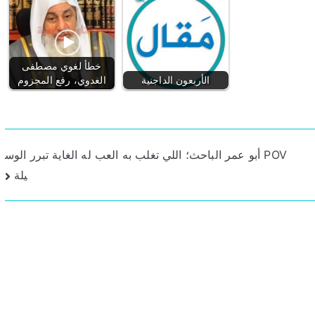
خطأ لغوي مصطفى
الأربعون الداجنية
العدوي، رفع المجزوم
POV أبو عمر الباحث؛ اللي تغلب به العب له الغاية تبرر الوس
يلة