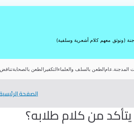
جنة (ونوثق معهم كلام أشعرية وسلفية)
 المدجنة
.عام
الطعن بالسلف والعلماء
التكفير
الطعن بالصحابة
تناقض 
الصفحة الرئيسية
كد من كلام طلابه؟