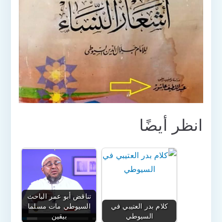
انظر أيضًا
تناقض أبو عمر الباحث
كلام بدر العتيبي في
السيوطي مات مسلما
السيوطي
بيقين