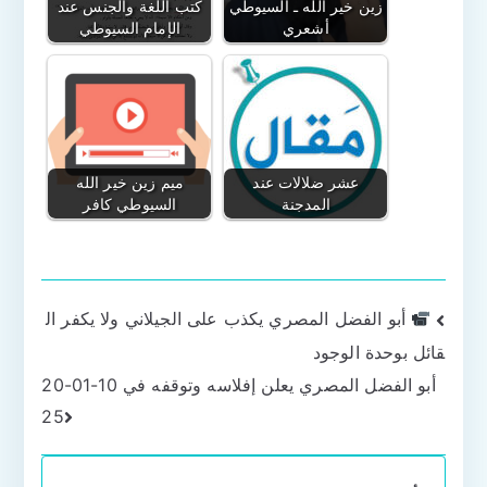
زين خير الله ـ السيوطي
كتب اللغة والجنس عند
أشعري
الإمام السيوطي
عشر ضلالات عند
ميم زين خير الله
المدجنة
السيوطي كافر
تصفّح
أبو الفضل المصري يكذب على الجيلاني ولا يكفر ال
قائل بوحدة الوجود
المقالات
أبو الفضل المصري يعلن إفلاسه وتوقفه في 10-01-20
25