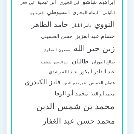
إبراهيم شاشو
ابن تيمية
ابن الجوزي
ابن حجر
السيوطي
الإمام البخاري
الألباني
القرضاوي
النووي
حامد الطاهر
تامر اللبان
حسام عبد العزيز
حسن الحسيني
زين خير الله
سعدون المطوع
طالبان
صالح الفوزان
عبد الرحمن دمشقية
عبد القادر البكور
عبد الله رشدي
فايز الكندري
عثمان الخميس
عمرو نور الدين
محمد أبو الوفا
محمد أبو العلا
محمد بن شمس الدين
محمد حسن عبد الغفار