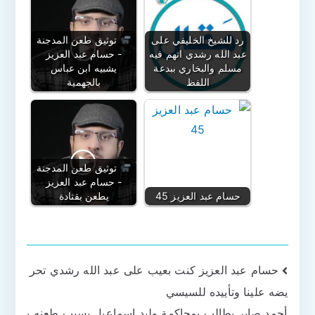
رد للشيخ الخليفي على
توثيق طعن المدجنة
عبد الله رشدي اتهم فيه
- حسام عبد العزيز
مسلم والبخاري ببدعة
يشبيه ابن عباس
اللفظ
بالجهمية
توثيق طعن المدجنة
- حسام عبد العزيز
حسام عبد العزيز 45
يطعن بقتادة
تصفّح
حسام عبد العزيز كنت بعيب على عبد الله رشدي تحر
يضه علينا وتأييده للسيسي
المقالات
أحمد صابر يطالب بمحاكمة وليد إسماعيل بسبب طعنه ب