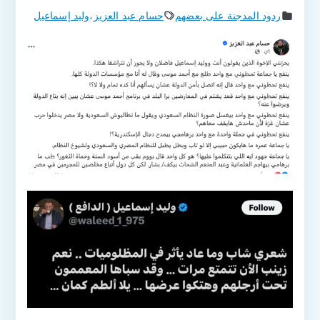
ردود المدجنة على بعضهم
حسام عبد العزيز
،
وليد إسماعيل