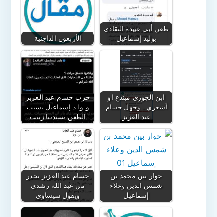
طعن أبي عبيدة النقادي
بوليد إسماعيل
الأربعون الداجنية
ابن الجوزي مبتدع او
حرب حسام عبد العزيز
أشعري ـ وجهل حسام
و وليد إسماعيل بسبب
عبد العزيز
الطعن بسيدتنا زينب
حوار بين محمد بن
حسام عبد العزيز يحذر
شمس الدين وعلاء
من عبد الله رشدي
إسماعيل
ويقول سيساوي