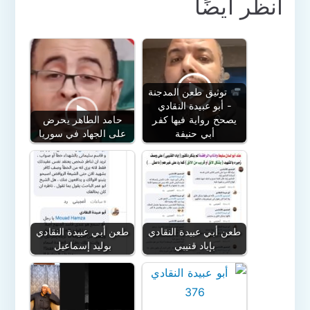
انظر أيضًا
توثيق طعن المدجنة
- أبو عبيدة النقادي
يصحح رواية فيها كفر
حامد الطاهر يحرض
أبي حنيفة
على الجهاد في سوريا
طعن أبي عبيدة النقادي
طعن أبي عبيدة النقادي
بإياد قنيبي
بوليد إسماعيل