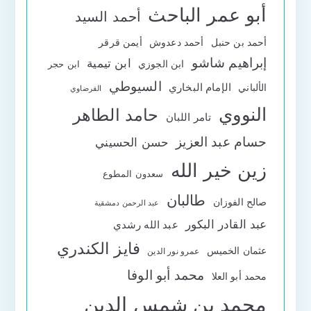
أبو عمر الباحث
أحمد السيد
أحمد بن حنبل
أحمد دعدوش
أيمن قرقر
إبراهيم شاشو
ابن تيمية
ابن الجوزي
ابن حجر
السيوطي
الإمام البخاري
الألباني
القرضاوي
النووي
حامد الطاهر
تامر اللبان
حسام عبد العزيز
حسن الحسيني
زين خير الله
سعدون المطوع
طالبان
صالح الفوزان
عبد الرحمن دمشقية
عبد القادر البكور
عبد الله رشدي
فايز الكندري
عثمان الخميس
عمرو نور الدين
محمد أبو الوفا
محمد أبو العلا
محمد بن شمس الدين