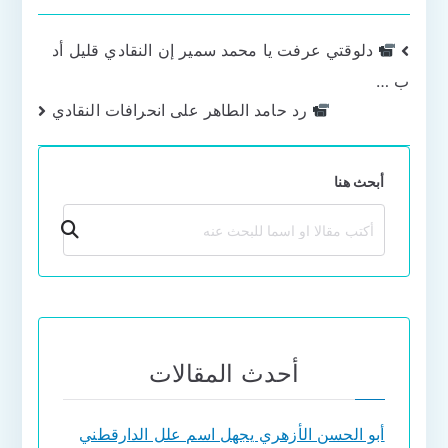
تصفّح
دلوقتي عرفت يا محمد سمير إن النقادي قليل أد
ب …
المقالات
رد حامد الطاهر على انحرافات النقادي
أبحث هنا
بحث
أحدث المقالات
أبو الحسن الأزهري يجهل اسم علل الدارقطني