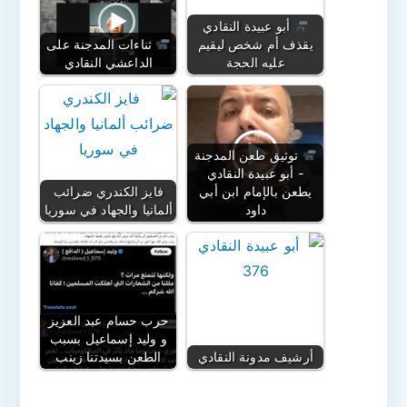
أبو عبيدة النقادي
يقذف أم شخص ليقيم
ثناءات المدجنة على
عليه الحجة
الداعشي النقادي
توثيق طعن المدجنة
- أبو عبيدة النقادي
يطعن بالإمام ابن أبي
فايز الكندري ضرائب
داود
ألمانيا والجهاد في سوريا
حرب حسام عبد العزيز
و وليد إسماعيل بسبب
أرشيف مدونة النقادي
الطعن بسيدتنا زينب