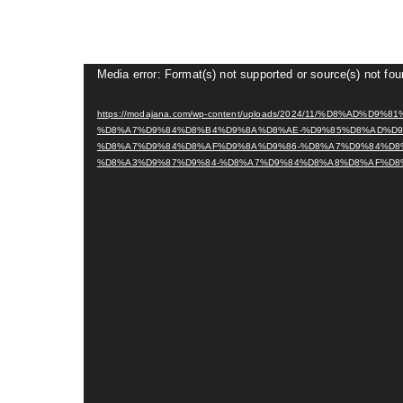
Media error: Format(s) not supported or source(s) not fo
https://modajana.com/wp-content/uploads/2024/11/%D8%AD%D9%81%D-
%D8%A7%D9%84%D8%B4%D9%8A%D8%AE-%D9%85%D8%AD%D9
%D8%A7%D9%84%D8%AF%D9%8A%D9%86-%D8%A7%D9%84%D8
%D8%A3%D9%87%D9%84-%D8%A7%D9%84%D8%A8%D8%AF%D8%