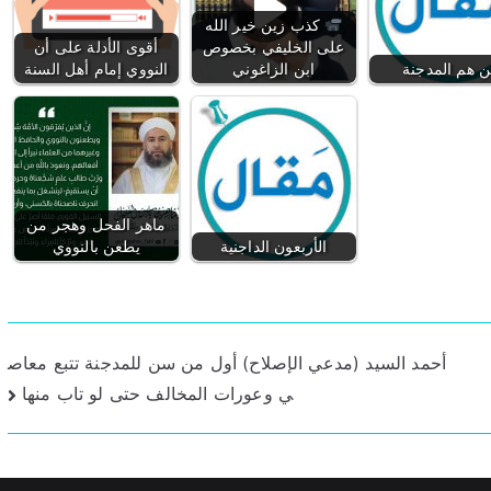
كذب زين خير الله
على الخليفي بخصوص
أقوى الأدلة على أن
 هم المدجنة
ابن الزاغوني
النووي إمام أهل السنة
ماهر الفحل وهجر من
الأربعون الداجنية
يطعن بالنووي
أحمد السيد (مدعي الإصلاح) أول من سن للمدجنة تتبع معاص
ي وعورات المخالف حتى لو تاب منها