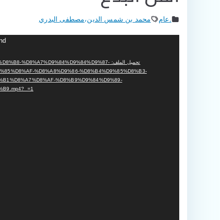
.عام
محمد بن شمس الدين
،
مصطفى البدري
مشغل
und
الفيديو
تحميل الملف: 8%B8-%D8%A7%D9%84%D9%84%D9%87
%85%D8%AF-%D8%A8%D9%86-%D8%B4%D9%85%D8%B3-
%B1%D8%A7%D8%AF-%D8%B9%D9%84%D9%89-
B9.mp4?_=1