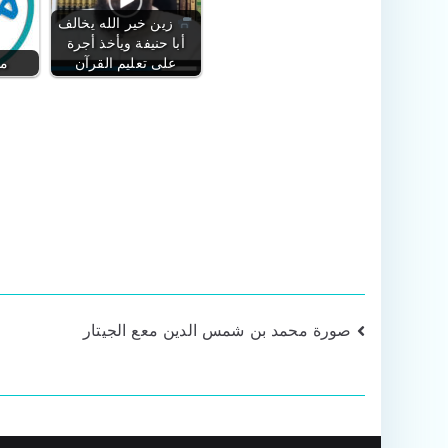
زين خير الله يخالف
أبا حنيفة ويأخذ أجرة
على تعليم القرآن
من
تصفّح
صورة محمد بن شمس الدين معع الجيتار
المقالات