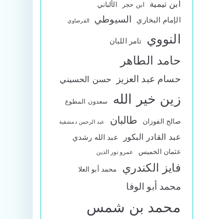
ابن تيمية
الألباني
ابن حجر
السيوطي
الإمام البخاري
القرضاوي
النووي
تامر اللبان
حامد الطاهر
حسام عبد العزيز
حسن الحسيني
زين خير الله
سعدون المطوع
طالبان
صالح الفوزان
عبد الرحمن دمشقية
عبد القادر البكور
عبد الله رشدي
عثمان الخميس
عمرو نور الدين
فايز الكندري
محمد أبو العلا
محمد أبو الوفا
محمد بن شمس