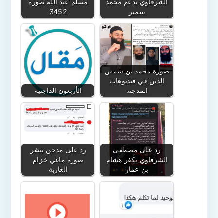
الشرقاوي يدعم محمد
مسلم عبد الله صورة
سمير
3452
صورة محمد بن شمس
الدين في فيديوهات
المدجنة
الأربعون الداجنية
رد على مصطفى
رد على مدجن ينشر
الشرقاوي يكفر هشام
صورة ماغي خزام
بن عمار
العارية