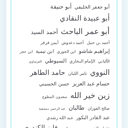
أبو حنيفة
أبو جعفر الخليفي
أبو عبيدة النقادي
أبو عمر الباحث
أحمد السيد
أحمد بن حنبل
أحمد دعدوش
أيمن قرقر
إبراهيم شاشو
ابن تيمية
ابن الجوزي
ابن حجر
السيوطي
الإمام البخاري
الألباني
القرضاوي
النووي
حامد الطاهر
تامر اللبان
حسام عبد العزيز
حسن الحسيني
زين خير الله
سعدون المطوع
طالبان
صالح الفوزان
عبد الرحمن دمشقية
عبد القادر البكور
عبد الله رشدي
فايز الكندري