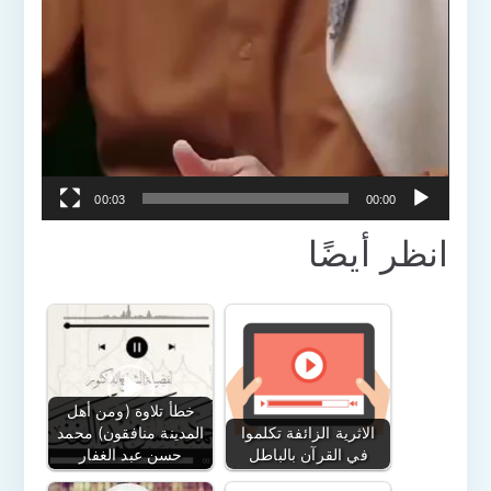
00:03
00:00
انظر أيضًا
خطأ تلاوة (ومن أهل
الاثرية الزائفة تكلموا
المدينة منافقون) محمد
في القرآن بالباطل
حسن عبد الغفار