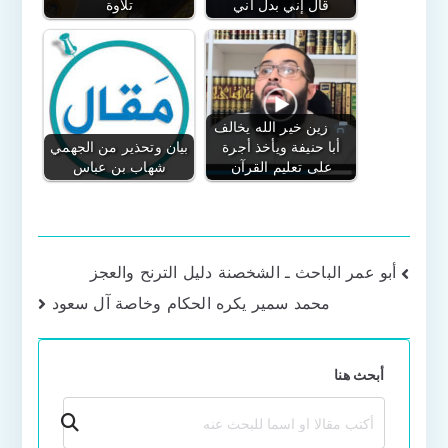
قال إني بدل أني
تلاوة
زين خير الله يخالف
أبا حنيفة ويأخذ أجرة
بيان وتحذير من الجهمي
على تعليم القرآن
شهاب بن عباس
تصفّح
أبو عمر الباحث ـ الشخصنة دليل الترنح والعجز
محمد سمير يكره الحكام وخاصة آل سعود
المقالات
أبحث هنا
بحث