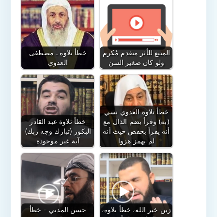
المتبع للأثر متقدم مُكرم
خطأ تلاوة ـ مصطفى
ولو كان صغير السن
العدوي
خطأ تلاوة العدوي نسي
(به) وقرأ بضم الذال مع
خطأ تلاوة عبد القادر
أنه يقرأ بحفص حيث أنه
البكور (تبارك وجه ربك)
لم يهمز هزوا
آية غير موجودة
زين خير الله، خطأ تلاوة،
حسن المدني - خطأ