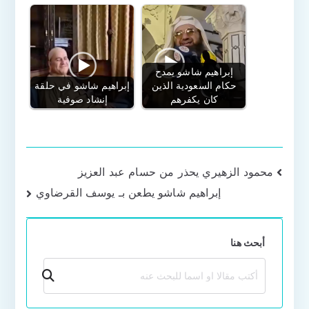
إبراهيم شاشو يمدح
حكام السعودية الذين
إبراهيم شاشو في حلقة
كان يكفرهم
إنشاد صوفية
تصفّح
محمود الزهيري يحذر من حسام عبد العزيز
إبراهيم شاشو يطعن بـ يوسف القرضاوي
المقالات
أبحث هنا
بحث