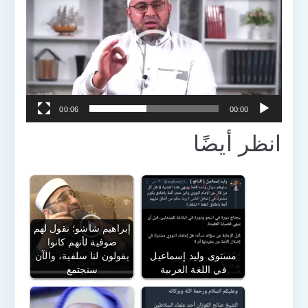
مشغل
الفيديو
00:06
00:00
انظر أيضًا
إبراهيم شاشو؛ نقول لهم
صوفية لأنهم كانوا
مستوى وليد إسماعيل
يقولون لنا سلفية، والآن
في اللغة العربية
سنجتمع