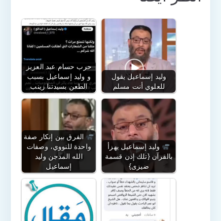
حرب حسام عبد العزيز
وليد إسماعيل يقول
و وليد إسماعيل بسبب
للعلوي أنت مسلم
الطعن بسيدتنا زينب
الفرق بين إنكار صفة
وليد إسماعيل يهزأ
واحدة للنووي، وصفات
بالقرآن {تلك إذن قسمة
الله المدجن وليد
ضيزى}
إسماعيل