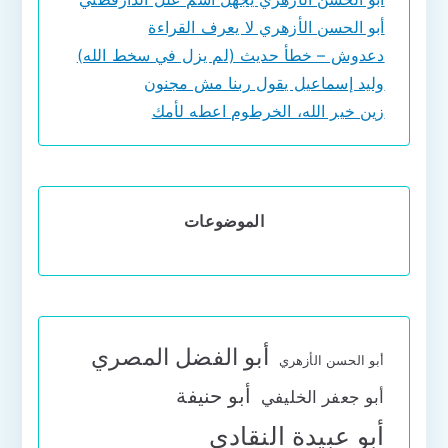
أبو الحسن الأزهري لا يعرف القراءة
دعدوش – خطأ حديث (لم يزل في سخط الله)
وليد إسماعيل يقول ربنا مش مجنون
زين خير الله، الخرطوم اعطه لأمك
الموضوعات
أبو الفضل المصري
أبو الحسن الأزهري
أبو حنيفة
أبو جعفر الخليفي
أبو عبيدة النقادي