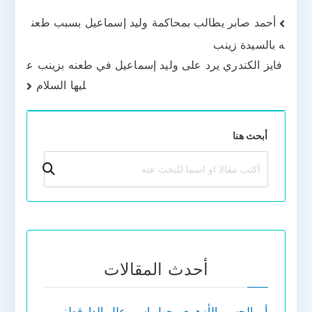
تصفّح
أحمد صابر يطالب بمحاكمة وليد إسماعيل بسبب طعن
ه بالسيدة زينب
المقالات
فايز الكندري يرد على وليد إسماعيل في طعنه بزينب ع
ليها السلام
أبحث هنا
بحث
أحدث المقالات
أبو الحسن الأزهري يجهل اسم علل الدارقطني