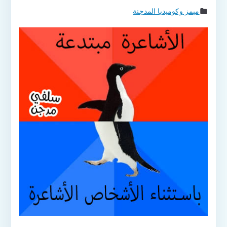
ميمز وكوميديا المدجنة