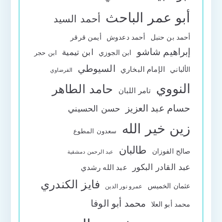
أبو عمر الباحث
أحمد السيد
أحمد بن حنبل
أحمد دعدوش
أيمن قرقر
إبراهيم شاشو
ابن تيمية
ابن الجوزي
ابن حجر
السيوطي
الإمام البخاري
الألباني
القرضاوي
النووي
حامد الطاهر
تامر اللبان
حسام عبد العزيز
حسن الحسيني
زين خير الله
سعدون المطوع
طالبان
صالح الفوزان
عبد الرحمن دمشقية
عبد القادر البكور
عبد الله رشدي
فايز الكندري
عثمان الخميس
عمرو نور الدين
محمد أبو الوفا
محمد أبو العلا