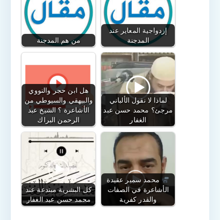
إزدواجية المعاير عند
المدجنة
من هم المدجنة
هل ابن حجر والنووي
لماذا لا نقول الألباني
والبيهقي والسيوطي من
مرجئ؟ محمد حسن عبد
الأشاعرة ؟ الشيخ عبد
الغفار
الرحمن البراك
محمد سمير عقيدة
الأشاعرة في الصفات
كل البشرية مبتدعة عند
والقدر كفرية
محمد حسن عبد الغفار