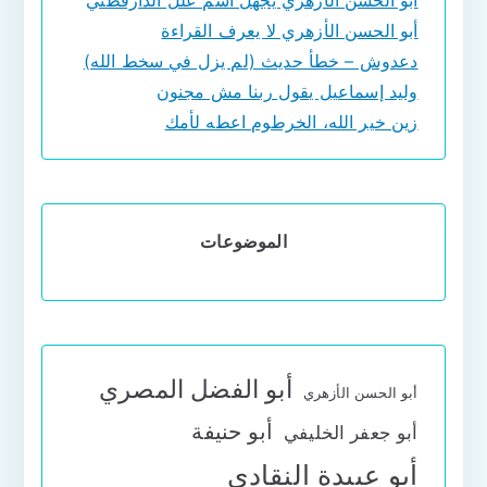
أبو الحسن الأزهري لا يعرف القراءة
دعدوش – خطأ حديث (لم يزل في سخط الله)
وليد إسماعيل يقول ربنا مش مجنون
زين خير الله، الخرطوم اعطه لأمك
الموضوعات
أبو الفضل المصري
أبو الحسن الأزهري
أبو حنيفة
أبو جعفر الخليفي
أبو عبيدة النقادي